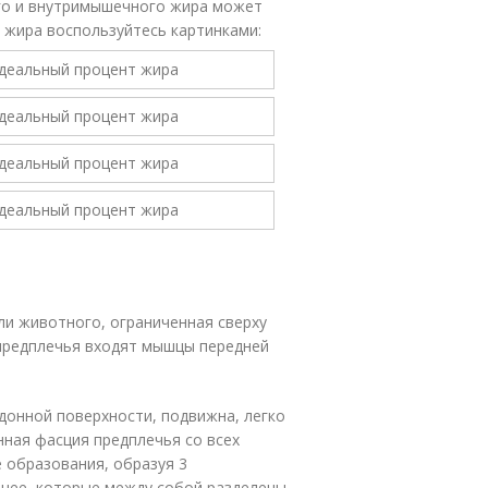
го и внутримышечного жира может
% жира воспользуйтесь картинками:
ли животного, ограниченная сверху
в предплечья входят мышцы передней
донной поверхности, подвижна, легко
нная фасция предплечья со всех
 образования, образуя 3
днее, которые между собой разделены