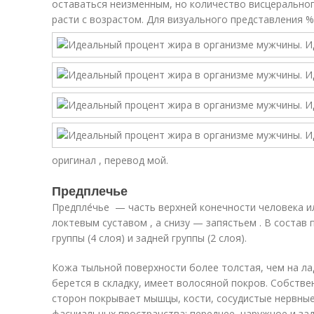
оставаться неизменным, но количество висцерально
расти с возрастом. Для визуального представления 
оригинал , перевод мой.
Предплечье
Предпле́чье — часть верхней конечности человека и
локтевым суставом , а снизу — запястьем . В соста
группы (4 слоя) и задней группы (2 слоя).
Кожа тыльной поверхности более толстая, чем на ла
берется в складку, имеет волосяной покров. Собстве
сторон покрывает мышцы, кости, сосудистые нервные
фасциальных пространства: переднее, наружное и за