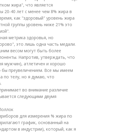
тком жира", что является
ы 20-40 лет с менее чем 8% жира в
время, как "здоровый" уровень жира
стной группы уровень ниже 21% это
мой".
ная метрика здоровья, но
орово", это лишь одна часть медали.
шним весом могут быть более
поненты. Напротив, утверждать, что
ля мужчин), атлетичен и хорошо
о бы преувеличением. Все мы имеем
 по телу, но я думаю, что
.
 принимает во внимание различие
тывается следующими двумя
Поллок
 приборов для измерения % жира по
прилагают график, основанный на
дартом в индустрии), который, как я