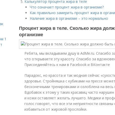
Калькулятор процента жира в теле
Что означает процент жира в организме?
Как правильно замерить процент жира в орган
Наличие жира в организме – это нормально
ак
Процент жира в теле. Сколько жира дол
организме
ом 1
ет
Ребята, мы вкладываем душу в AdMe.ru. Cпасибо за
что открываете эту красоту. Спасибо за вдохнове
Присоединяйтесь к нам в Facebook и ВКонтакте
Парадокс, но красота и так модная сейчас «сухост
здоровье. Стройняшка с кубиками на прессе мож
бесконечными тренировками и озлоблена на весь 
Вдобавок к этому у таких красавиц часто нарушен
и кожи оставляет желать лучшего. Медики и проф
голос говорят, что все эти неприятности связаны
избавиться от жировой прослойки.