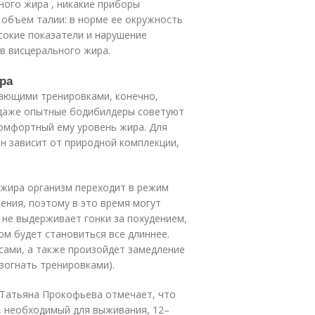
ьного жира , никакие приборы
 объем талии: в норме ее окружность
сокие показатели и нарушение
в висцерального жира.
ра
ающими тренировками, конечно,
о даже опытные бодибилдеры советуют
комфортный ему уровень жира. Для
н зависит от природной комплекции,
 жира организм переходит в режим
ения, поэтому в это время могут
 не выдерживает гонки за похудением,
ом будет становиться все длиннее.
сами, а также произойдет замедление
зогнать тренировками).
 Татьяна Прокофьева отмечает, что
, необходимый для выживания, 12–