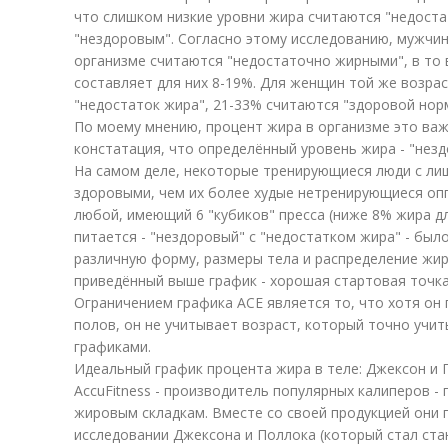
что слишком низкие уровни жира считаются "недоста
"нездоровым". Согласно этому исследованию, мужчин
организме считаются "недостаточно жирными", в то 
составляет для них 8-19%. Для женщин той же возра
"недостаток жира", 21-33% считаются "здоровой нор
По моему мнению, процент жира в организме это важ
констатация, что определённый уровень жира - "незд
На самом деле, некоторые тренирующиеся люди с ли
здоровыми, чем их более худые нетренирующиеся оп
любой, имеющий 6 "кубиков" пресса (ниже 8% жира д
питается - "нездоровый" с "недостатком жира" - был
различную форму, размеры тела и распределение жира
приведённый выше график - хорошая стартовая точка
Ограничением графика ACE является то, что хотя он
полов, он не учитывает возраст, который точно учи
графиками.
Идеальный график процента жира в теле: Джексон и 
AccuFitness - производитель популярных калиперов -
жировым складкам. Вместе со своей продукцией они 
исследовании Джексона и Поллока (который стал стан