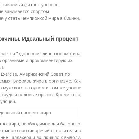
называемый фитнес-уровень.
не занимается спортом
ачу стать чемпионкой мира в бикини,
ужчины. Идеальный процент
является "здоровым" диапазоном жира
в организме и прокомментирую их.
CE
 Exercise, Американский Совет по
емых графиков жира в организме. Как
 мужского на одном и том же уровне.
 грудь и половые органы. Кроме того,
уляции.
ество жира, необходимое для базового
ует много противоречий относительно
ие Галлахера и др. пришло к выводу,