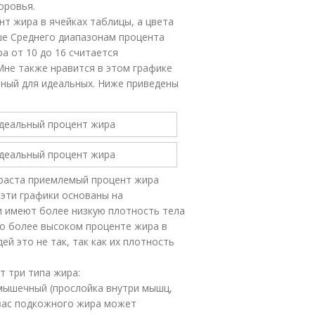
оровья.
ент жира в ячейках таблицы, а цвета
ше Среднего диапазонам процента
ра от 10 до 16 считается
. Мне также нравится в этом графике
ёный для идеальных. Ниже приведены
.
зраста приемлемый процент жира
 эти графики основаны на
и имеют более низкую плотность тела
 о более высоком проценте жира в
й это не так, так как их плотность
т три типа жира:
имышечный (прослойка внутри мышц,
 вас подкожного жира может