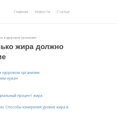
Главная
Новости
Статьи
ть в здоровом организме
лько жира должно
ме
в здоровом организме
ачем нужен
деальный процент жира
ин. Способы измерения уровня жира в