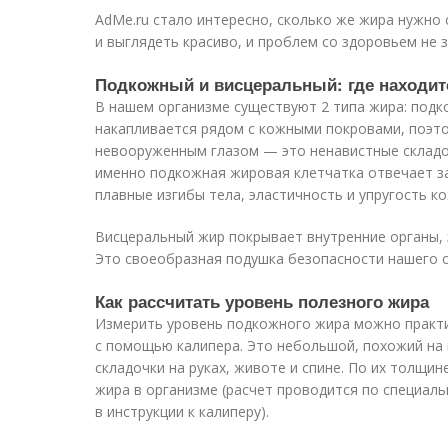
AdMe.ru стало интересно, сколько же жира нужно 
и выглядеть красиво, и проблем со здоровьем не 
Подкожный и висцеральный: где находит
В нашем организме существуют 2 типа жира: подк
накапливается рядом с кожными покровами, поэт
невооруженным глазом — это ненавистные складоч
именно подкожная жировая клетчатка отвечает з
плавные изгибы тела, эластичность и упругость ко
Висцеральный жир покрывает внутренние органы, 
Это своеобразная подушка безопасности нашего о
Как рассчитать уровень полезного жира
Измерить уровень подкожного жира можно практи
с помощью калипера. Это небольшой, похожий на
складочки на руках, животе и спине. По их толщи
жира в организме (расчет проводится по специал
в инструкции к калиперу).