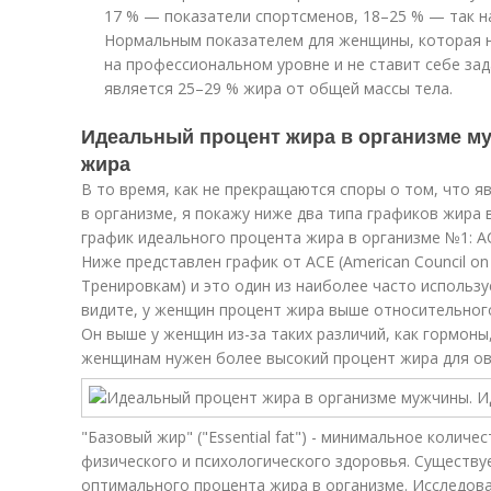
17 % — показатели спортсменов, 18–25 % — так 
Нормальным показателем для женщины, которая 
на профессиональном уровне и не ставит себе зад
является 25–29 % жира от общей массы тела.
Идеальный процент жира в организме м
жира
В то время, как не прекращаются споры о том, что 
в организме, я покажу ниже два типа графиков жира 
график идеального процента жира в организме №1: A
Ниже представлен график от ACE (American Council on
Тренировкам) и это один из наиболее часто использу
видите, у женщин процент жира выше относительного
Он выше у женщин из-за таких различий, как гормоны,
женщинам нужен более высокий процент жира для ов
"Базовый жир" ("Essential fat") - минимальное колич
физического и психологического здоровья. Существ
оптимального процента жира в организме. Исследован