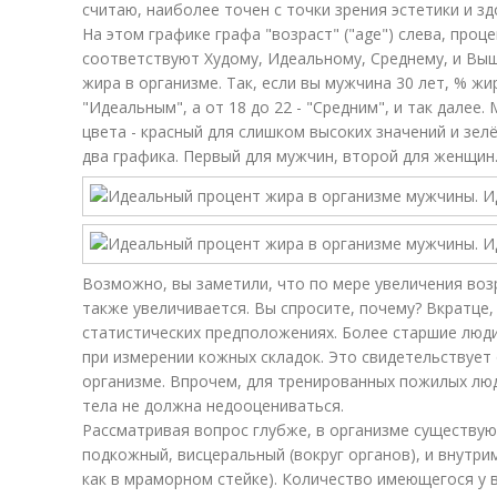
считаю, наиболее точен с точки зрения эстетики и зд
На этом графике графа "возраст" ("age") слева, проц
соответствуют Худому, Идеальному, Среднему, и Вы
жира в организме. Так, если вы мужчина 30 лет, % жи
"Идеальным", а от 18 до 22 - "Средним", и так далее
цвета - красный для слишком высоких значений и зел
два графика. Первый для мужчин, второй для женщин
Возможно, вы заметили, что по мере увеличения во
также увеличивается. Вы спросите, почему? Вкратце,
статистических предположениях. Более старшие люд
при измерении кожных складок. Это свидетельствует
организме. Впрочем, для тренированных пожилых люде
тела не должна недооцениваться.
Рассматривая вопрос глубже, в организме существую
подкожный, висцеральный (вокруг органов), и внутр
как в мраморном стейке). Количество имеющегося у