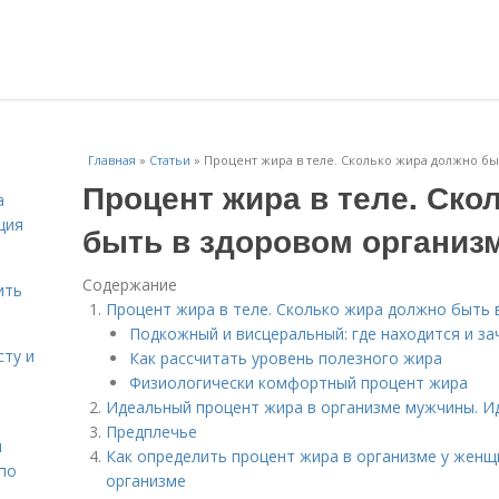
Главная
»
Статьи
»
Процент жира в теле. Сколько жира должно бы
Процент жира в теле. Ско
а
ция
быть в здоровом организ
Содержание
ить
Процент жира в теле. Сколько жира должно быть 
Подкожный и висцеральный: где находится и з
сту и
Как рассчитать уровень полезного жира
Физиологически комфортный процент жира
Идеальный процент жира в организме мужчины. И
Предплечье
н
Как определить процент жира в организме у женщ
 по
организме