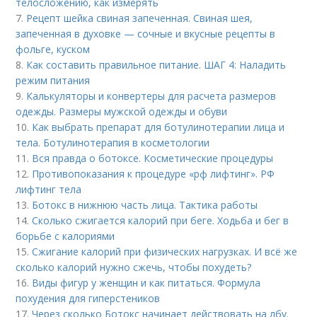
телосложению, как измерять
7.
Рецепт шейка свиная запеченная. Свиная шея,
запеченная в духовке — сочные и вкусные рецепты в
фольге, куском
8.
Как составить правильное питание. ШАГ 4: Наладить
режим питания
9.
Калькуляторы и конвертеры для расчета размеров
одежды. Размеры мужской одежды и обуви
10.
Как выбрать препарат для ботулинотерапии лица и
тела. Ботулинотерапия в косметологии
11.
Вся правда о ботоксе. Косметические процедуры
12.
Противопоказания к процедуре «рф лифтинг». РФ
лифтинг тела
13.
Ботокс в нижнюю часть лица. Тактика работы
14.
Сколько сжигается калорий при беге. Ходьба и бег в
борьбе с калориями
15.
Сжигание калорий при физических нагрузках. И всё же
сколько калорий нужно сжечь, чтобы похудеть?
16.
Виды фигур у женщин и как питаться. Формула
похудения для гиперстеников
17.
Через сколько Ботокс начинает действовать на лбу.