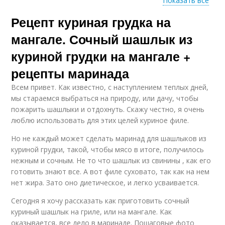
Показать все
Рецепт куриная грудка на
Филе на мангале
Грудка в соевом соусе
мангале. Сочный шашлык из
куриной грудки на мангале +
рецепты маринада
Соус на мангале
Грудка в фольге
Всем привет. Как известно, с наступлением теплых дней,
мы стараемся выбраться на природу, или дачу, чтобы
пожарить шашлыки и отдохнуть. Скажу честно, я очень
люблю использовать для этих целей куриное филе.
Но не каждый может сделать маринад для шашлыков из
куриной грудки, такой, чтобы мясо в итоге, получилось
нежным и сочным. Не то что шашлык из свинины , как его
готовить знают все. А вот филе суховато, так как на нем
нет жира. Зато оно диетическое, и легко усваивается.
Сегодня я хочу рассказать как приготовить сочный
куриный шашлык на гриле, или на мангале. Как
оказывается, все дело в маринаде. Пошаговые фото