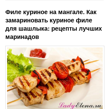
Крылышки в
Маринад с соево-
горчичном маринаде
медовым соусом
Филе куриное на мангале. Как
замариновать куриное филе
для шашлыка: рецепты лучших
маринадов