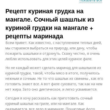
Показать все
Рецепт куриная грудка на
Маринады для
Сметанный маринад
шашлыка
мангале. Сочный шашлык из
куриной грудки на мангале +
рецепты маринада
Маринад с майонезом
Маринад на майонезе
Всем привет. Как известно, с наступлением теплых дней,
мы стараемся выбраться на природу, или дачу, чтобы
пожарить шашлыки и отдохнуть. Скажу честно, я очень
люблю использовать для этих целей куриное филе.
Маринад для
Куриное филе
шашлыка
Но не каждый может сделать маринад для шашлыков из
куриной грудки, такой, чтобы мясо в итоге, получилось
нежным и сочным. Не то что шашлык из свинины , как его
готовить знают все. А вот филе суховато, так как на нем
нет жира. Зато оно диетическое, и легко усваивается.
Филе на гриле
Маринад для курицы
Сегодня я хочу рассказать как приготовить сочный
куриный шашлык на гриле, или на мангале. Как
оказывается, все дело в маринаде. Пошаговые фото