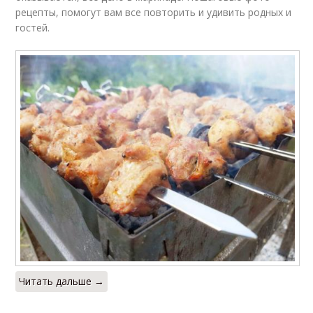
рецепты, помогут вам все повторить и удивить родных и
Корочка в медово-
Филе для шашлыка
гостей.
соевом маринаде
Шашлык из куриного
Филе в соевом соусе
филе
Маринад для
Куриный шашлык
вкусного и
Маринад с соевым
Шашлык из куриных
соусом
крылышек
Читать дальше →