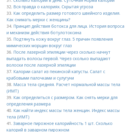
31.
Сколько калорий в день. Суточная норма калорий
32.
Вся правда о калориях. Скрытая угроза
33.
Как определить размер готового швейного изделия.
Как снимать мерки с женщины?
34.
Принцип действия ботокса для лица. История вопроса
и механизм действия ботулотоксина
35.
Подтянуть кожу вокруг глаз. 5 причин появления
мимических морщин вокруг глаз
36.
После лазерной эпиляции через сколько начнут
выпадать волосы первой. Через сколько выпадают
волоски после лазерной эпиляции
37.
Калории салат из пекинской капусты. Салат с
крабовыми палочками и сулугуни
38.
Масса тела средняя. Расчет нормальной массы тела
(ИМТ)
39.
Как определиться с размером. Как снять мерки для
определения размера
40.
Как найти индекс массы тела женщин. Индекс массы
тела (ИМТ)
41.
Заварное пирожное калорийность 1 шт. Сколько
калорий в заварном пирожном