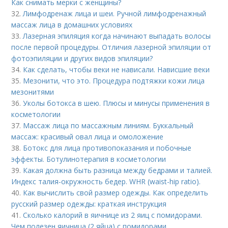
Как снимать мерки с женщины?
32.
Лимфодренаж лица и шеи. Ручной лимфодренажный
массаж лица в домашних условиях
33.
Лазерная эпиляция когда начинают выпадать волосы
после первой процедуры. Отличия лазерной эпиляции от
фотоэпиляции и других видов эпиляции?
34.
Как сделать, чтобы веки не нависали. Нависшие веки
35.
Мезонити, что это. Процедура подтяжки кожи лица
мезонитями
36.
Уколы ботокса в шею. Плюсы и минусы применения в
косметологии
37.
Массаж лица по массажным линиям. Буккальный
массаж: красивый овал лица и омоложение
38.
Ботокс для лица противопоказания и побочные
эффекты. Ботулинотерапия в косметологии
39.
Какая должна быть разница между бедрами и талией.
Индекс талия-окружность бедер. WHR (waist-hip ratio).
40.
Как вычислить свой размер одежды. Как определить
русский размер одежды: краткая инструкция
41.
Сколько калорий в яичнице из 2 яиц с помидорами.
Чем полезен яичница (2 яйца) с помидорами