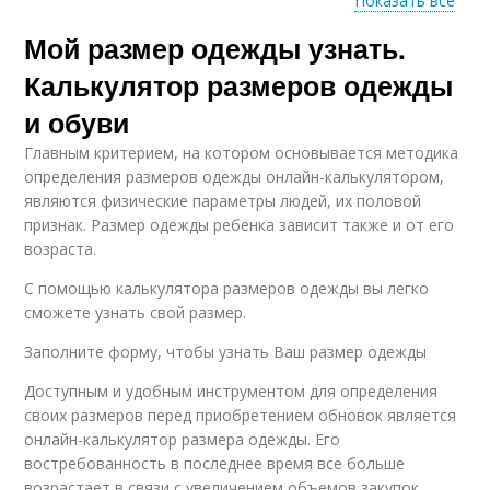
Показать все
Мой размер одежды узнать.
Русские размеры
Размеры для девочек
Калькулятор размеров одежды
и обуви
Главным критерием, на котором основывается методика
Размеры для
Ребенок по размеру
определения размеров одежды онлайн-калькулятором,
мальчиков
являются физические параметры людей, их половой
признак. Размер одежды ребенка зависит также и от его
возраста.
С помощью калькулятора размеров одежды вы легко
Женский размер
Спортивный размер
сможете узнать свой размер.
Заполните форму, чтобы узнать Ваш размер одежды
Доступным и удобным инструментом для определения
Мужчина по росту
Размер по обхвату
своих размеров перед приобретением обновок является
онлайн-калькулятор размера одежды. Его
востребованность в последнее время все больше
возрастает в связи с увеличением объемов закупок