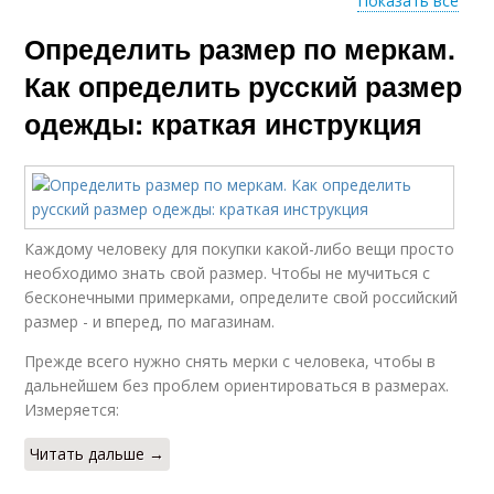
Показать все
Определить размер по меркам.
Размеры для мужчин
Размер по обхвату
Как определить русский размер
одежды: краткая инструкция
Ребенок по размеру
Размеры для девочек
Каждому человеку для покупки какой-либо вещи просто
необходимо знать свой размер. Чтобы не мучиться с
Размеры для
Мужские размеры
бесконечными примерками, определите свой российский
мальчиков
размер - и вперед, по магазинам.
Прежде всего нужно снять мерки с человека, чтобы в
дальнейшем без проблем ориентироваться в размерах.
Измеряется:
Спортивные штаны
Читать дальше →