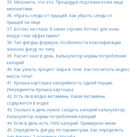
35.
Мезонити, что это. Процедура подтяжки кожи лица
мезонитями
36.
Убрать следы от прыщей. Как убрать следы от
прыщей на лице
37.
Ботокс на глаза. В каких случаях ботокс для зоны
вокруг глаз эффективен?
38.
Тип фигуры формула. Особенности классификации
женских фигур по типу
39.
Расчет ккал в день. Калькулятор нормы потребления
калорий
40.
Как узнать процент жира в теле. Как посчитать индекс
массы тела?
41.
Крошка-картошка калорийность одной порции.
Ингредиенты Крошка-картошка
42.
Есть ли в водке витамины. Какие витамины
содержится в водке
43.
Сколько в день нужно съедать калорий калькулятор.
Калькулятор нормы потребления калорий
44.
Если в день есть 1000 калорий. Примерное меню
45.
Определить фигуру по параметрам. Как определить
тип фигуры: 2 основных способа