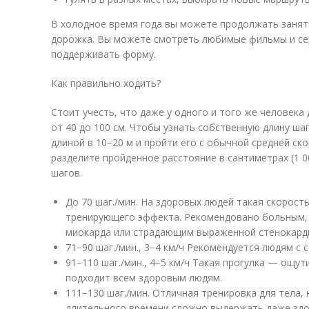
В холодное время года вы можете продолжать заняти
дорожка. Вы можете смотреть любимые фильмы и сер
поддерживать форму.
Как правильно ходить?
Стоит учесть, что даже у одного и того же человека
от 40 до 100 см. Чтобы узнать собственную длину ш
длиной в 10−20 м и пройти его с обычной средней ско
разделите пройденное расстояние в сантиметрах (1 0
шагов.
До 70 шаг./мин. На здоровых людей такая скорост
тренирующего эффекта. Рекомендовано больным,
миокарда или страдающим выраженной стенокард
71−90 шаг./мин., 3−4 км/ч Рекомендуется людям с
91−110 шаг./мин., 4−5 км/ч Такая прогулка — ощут
подходит всем здоровым людям.
111−130 шаг./мин. Отличная тренировка для тела, 
длительного времени сложно выдержать даже зд