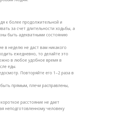
одя к более продолжительной и
ивать за счет длительности ходьбы, а
жны быть адекватными состоянию
е в неделю не даст вам никакого
одить ежедневно, то делайте это
можно в любое удобное время в
сле еды.
досмотр. Повторяйте его 1–2 раза в
 быть прямым, плечи расправлены,
короткое расстояние не дает
рая неподготовленному человеку