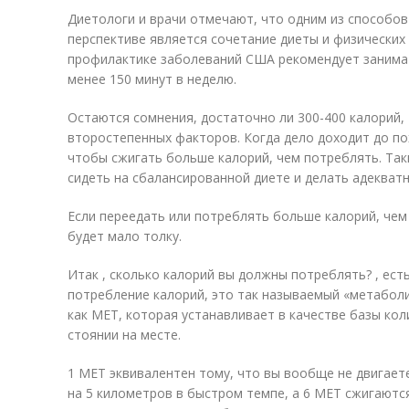
Диетологи и врачи отмечают, что одним из способов
перспективе является сочетание диеты и физических
профилактике заболеваний США рекомендует занимат
менее 150 минут в неделю.
Остаются сомнения, достаточно ли 300-400 калорий, 
второстепенных факторов. Когда дело доходит до пох
чтобы сжигать больше калорий, чем потреблять. Та
сидеть на сбалансированной диете и делать адекват
Если переедать или потреблять больше калорий, чем
будет мало толку.
Итак , сколько калорий вы должны потреблять? , ест
потребление калорий, это так называемый «метаболи
как MET, которая устанавливает в качестве базы ко
стоянии на месте.
1 MET эквивалентен тому, что вы вообще не двигаете
на 5 километров в быстром темпе, а 6 MET сжигаютс