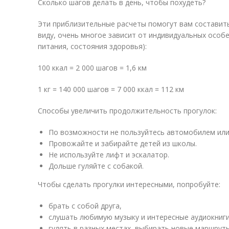
Сколько шагов делать в день, чтобы похудеть?
Эти приблизительные расчеты помогут вам составить
виду, очень многое зависит от индивидуальных особ
питания, состояния здоровья):
100 ккал = 2 000 шагов = 1,6 км
1 кг = 140 000 шагов = 7 000 ккал = 112 км
Способы увеличить продолжительность прогулок:
По возможности не пользуйтесь автомобилем или
Провожайте и забирайте детей из школы.
Не используйте лифт и эскалатор.
Дольше гуляйте с собакой.
Чтобы сделать прогулки интересными, попробуйте:
брать с собой друга,
слушать любимую музыку и интересные аудиокниги
гулять в разных местах, выбирать новые маршруты