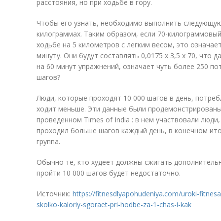
расстояния, но при ходьбе в гору.
Чтобы его узнать, необходимо выполнить следующую 
килограммах. Таким образом, если 70-килограммовый
ходьбе на 5 километров с легким весом, это означает
минуту. Они будут составлять 0,0175 х 3,5 х 70, что д
на 60 минут упражнений, означает чуть более 250 по
шагов?
Люди, которые проходят 10 000 шагов в день, потреб
ходит меньше. Эти данные были продемонстрированы 
проведенном Times of India : в нем участвовали люди,
проходил больше шагов каждый день, в конечном ито
группа.
Обычно те, кто худеет должны сжигать дополнительн
пройти 10 000 шагов будет недостаточно.
Источник:
https://fitnesdlyapohudeniya.com/uroki-fitnesa
skolko-kaloriy-sgoraet-pri-hodbe-za-1-chas-i-kak