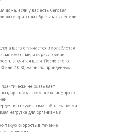
я дома, если у вас есть беговая
иалы и при этом сбрасывать вес или
 длина шага отличается и колеблется
ага, можно отмерить расстояние
ростью, считая шаги. После этого
00 или 2 000) на число пройденных
ь практически не оказывает
 выздоравливающим после инфаркта
ией.
 сердечно-сосудистыми заболеваниями.
имая нагрузка для организма и
но такую скорость в течение
оровым людям.