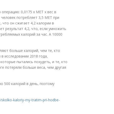
операцию: 0,0175 х МЕТ х вес в
 человек потребляет 3,5 МЕТ при
, что он сжигает 4,2 калории в
ает результат 4,2, что, если умножить
требляемых калорий за час. А 10000
ляют больше калорий, чем те, кто
в исследовании 2018 года,
 которые пытались похудеть, и те, кто
ге потеряли больше веса, чем другая
о 500 калорий в день, поэтому
/skolko-kaloriy-my-tratim-pri-hodbe-