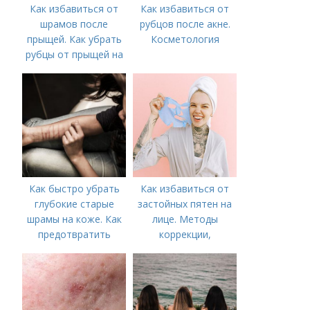
Как избавиться от
Как избавиться от
шрамов после
рубцов после акне.
прыщей. Как убрать
Косметология
рубцы от прыщей на
лице?
Как быстро убрать
Как избавиться от
глубокие старые
застойных пятен на
шрамы на коже. Как
лице. Методы
предотвратить
коррекции,
появление шрамов
аппаратного лечения
акне и удаления
рубцов и шрамов
постакне