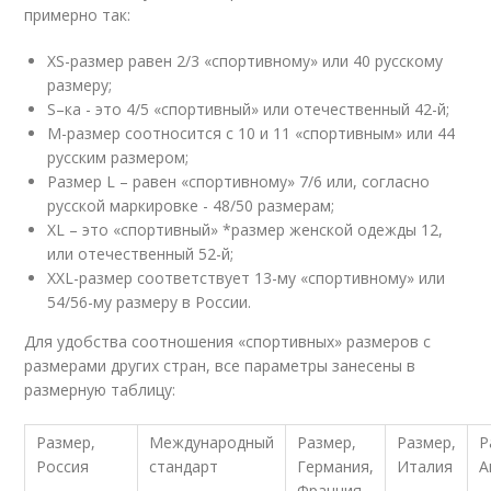
примерно так:
XS-размер равен 2/3 «спортивному» или 40 русскому
размеру;
S–ка - это 4/5 «спортивный» или отечественный 42-й;
M-размер соотносится с 10 и 11 «спортивным» или 44
русским размером;
Размер L – равен «спортивному» 7/6 или, согласно
русской маркировке - 48/50 размерам;
XL – это «спортивный» *размер женской одежды 12,
или отечественный 52-й;
XXL-размер соответствует 13-му «спортивному» или
54/56-му размеру в России.
Для удобства соотношения «спортивных» размеров с
размерами других стран, все параметры занесены в
размерную таблицу:
Размер,
Международный
Размер,
Размер,
Р
Россия
стандарт
Германия,
Италия
А
Франция