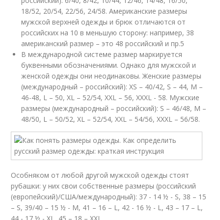
российский): 6/40, 8/42, 10/44, 12/46, 14/48, 16/50,
18/52, 20/54, 22/56, 24/58. Американские размеры
мужской верхней одежды и брюк отличаются от
российских на 10 в меньшую сторону: например, 38
американский размер – это 48 российский и пр.5
В международной системе размер маркируется
буквенными обозначениями. Однако для мужской и
женской одежды они неодинаковы. Женские размеры
(международный – российский): XS – 40/42, S – 44, M –
46-48, L – 50, XL – 52/54, XXL – 56, XXXL - 58. Мужские
размеры (международный – российский): S – 46/48, M –
48/50, L – 50/52, XL – 52/54, ХXL – 54/56, XXXL – 56/58.
Особняком от любой другой мужской одежды стоят
рубашки: у них свои собственные размеры (российский
(европейский)/США/международный): 37 - 14 ½ - S, 38 – 15
– S, 39/40 – 15 ½ - М, 41 – 16 – L, 42 - 16 ½ - L, 43 – 17 – L,
44 - 17 ½ - XL, 45 – 18 – XXL.