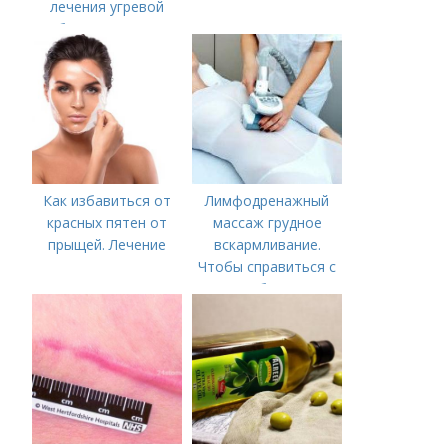
лечения угревой
болезни (акне)
Как избавиться от
Лимфодренажный
красных пятен от
массаж грудное
прыщей. Лечение
вскармливание.
Чтобы справиться с
нагрубанием,
необходимо
предпринять
следующие действия: