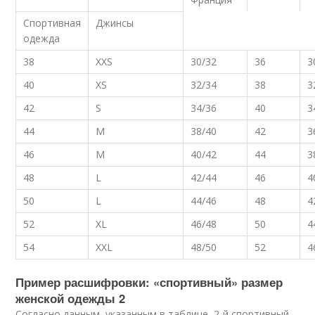
Спортивная
Джинсы
одежда
38
XXS
30/32
36
3
40
XS
32/34
38
3
42
S
34/36
40
3
44
M
38/40
42
3
46
M
40/42
44
3
48
L
42/44
46
4
50
L
44/46
48
4
52
XL
46/48
50
4
54
XXL
48/50
52
4
Пример расшифровки: «спортивный» размер
женской одежды 2
Согласно данным, указанным в таблице, 2-й спортивный