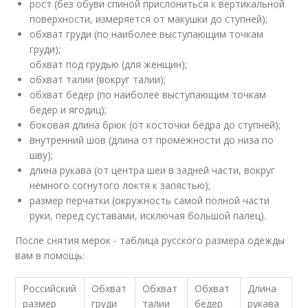
рост (без обуви спиной прислониться к вертикальной
поверхности, изм­еряется от макушки до ступней);
обхват груди (по наиболее выступающим точкам
груди);
обхват под грудью (для женщин);
обхват талии (вокруг талии);
обхват бедер (по наиболее выступающим точкам
бедер и ягодиц);
боковая длина брюк (от косточки бедра до ступней);
внутренний шов (длина от промежности до низа по
шву);
длина рукава (от центра шеи в задней части, вокруг
немного согнутого локтя к запястью);
размер перчатки (окружность самой полной части
руки, перед суставами, исключая большой палец).
После снятия мерок - таблица русского размера одежды
вам в помощь:
Российский
Обхват
Обхват
Обхват
Длина
размер
груди
талии
бедер
рукава