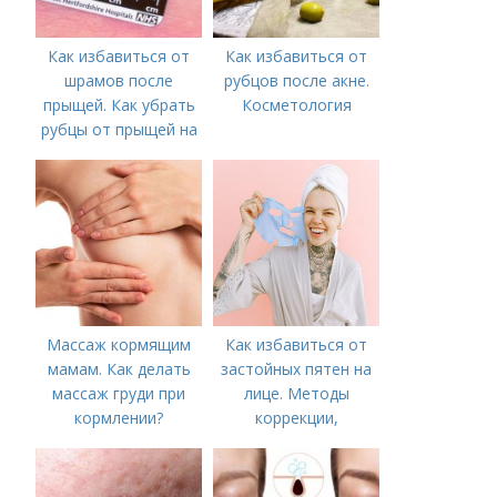
Как избавиться от
Как избавиться от
шрамов после
рубцов после акне.
прыщей. Как убрать
Косметология
рубцы от прыщей на
лице?
Массаж кормящим
Как избавиться от
мамам. Как делать
застойных пятен на
массаж груди при
лице. Методы
кормлении?
коррекции,
аппаратного лечения
акне и удаления
рубцов и шрамов