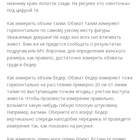
нижнему краю лопаток сзади. На рисунке это «ленточка»
под цифрой 16.
Как измерить объем талии. Обхват талии измеряют
горизонтально по самому узкому месту фигуры.
Уважаемые девушки! Не надо изо всех сил втягивать
живот. Вам же не придется сообщать о результатах
подругам или МЧ. Впрочем, для определения женского
размера, как правило, достаточно измерить обхваты
груди и бедер.
Как измерить объем бедер. Обхват бедер измеряют тоже
горизонтально на расстоянии примерно 20 см от линии
талии по выступающим точкам ягодиц с учетом выступа
живота. Чтобы произвести измерение правильно,
возьмите какую-нибудь гибкую плоскую штуковину.
Например, ватман. Оберните его вокруг бедер
вертикально спереди наподобие передника. И проведите
измерение так, как показано на рисунке.
Как измерить длину ноги (длину брюк). Встаньте прямо,