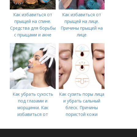
Как избавиться от
Как избавиться от
прыщей на спине.
прыщей на лице.
Средства для борьбы
Причины прыщей на
с прыщами и акне
лице
Как убрать сухость
Как сузить поры лица
под глазами и
и убрать сальный
морщинки. Как
блеск. Причины
избавиться от
пористой кожи
морщин под глазами:
косметологические
процедуры