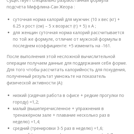
Существует специально разработанная формула
подсчёта Миффлина-Сан Жеора :
суточная норма калорий для мужчин: (10 x вес (кг) +
6.25 x рост (см) – 5 x возраст (г) + 5) x A ;
для женщин суточная норма калорий рассчитывается
по той же формуле, отличие от мужской формулы в
последнем коэффициенте: +5 изменить на -161.
После выполнения этой несложной вычислительной
операции получаем данные для поддержания себя форме.
Для того чтобы рассчитать калорийность для похудения,
полученный результат умножьте на показатель
физической активности (А):
низкий (сидячая работа в офисе + редкие прогулки по
городу) =1,2;
малый (вышеперечисленное + упражнения в
тренажёрном зале + плавание несколько раз в
неделю) =1,4;
средний (тренировки 3-5 раз в неделю) =1,6;