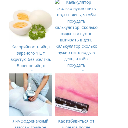
Калькулятор сколько
Калорийность яйца
нужно пить воды в
вареного 1 шт
день, чтобы
вкрутую без желтка.
похудеть
Вареное яйцо:
калькулятор. Сколько
калорийность
жидкости нужно
выпивать в день
Лимфодренажный
Как избавиться от
массаж грудное
шрамов после