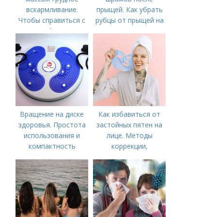
вскармливание.
прыщей. Как убрать
Чтобы справиться с
рубцы от прыщей на
нагрубанием,
лице?
необходимо
предпринять
следующие действия:
Вращение на диске
Как избавиться от
здоровья. Простота
застойных пятен на
использования и
лице. Методы
компактность
коррекции,
аппаратного лечения
акне и удаления
рубцов и шрамов
постакне