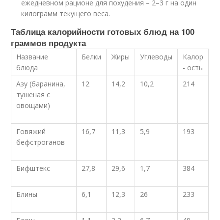
ежедневном рационе для похудения – 2–3 г на один
килограмм текущего веса.
Таблица калорийности готовых блюд на 100
граммов продукта
Название
Белки
Жиры
Углеводы
Калор
блюда
- ость
Азу (баранина,
12
14,2
10,2
214
тушеная с
овощами)
Говяжий
16,7
11,3
5,9
193
бефстроганов
Бифштекс
27,8
29,6
1,7
384
Блины
6,1
12,3
26
233