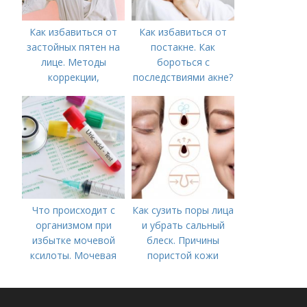
Как избавиться от
Как избавиться от
застойных пятен на
постакне. Как
лице. Методы
бороться с
коррекции,
последствиями акне?
аппаратного лечения
акне и удаления
рубцов и шрамов
постакне
Что происходит с
Как сузить поры лица
организмом при
и убрать сальный
избытке мочевой
блеск. Причины
ксилоты. Мочевая
пористой кожи
кислота в крови:
норма и отклонения