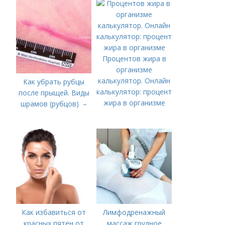
нарушения и
диагностика
Процентов жира в
организме
калькулятор. Онлайн
Как убрать рубцы
калькулятор: процент
после прыщей. Виды
жира в организме
шрамов (рубцов) –
Как избавиться от
Лимфодренажный
красных пятен от
массаж грудное