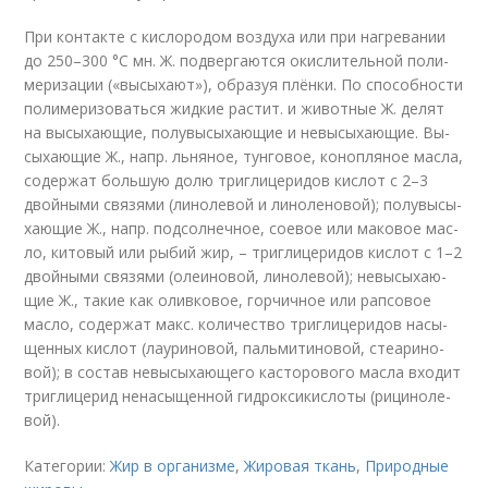
При кон­так­те с ки­сло­ро­дом воз­ду­ха или при на­гре­ва­нии
до 250–300 °C мн. Ж. под­вер­га­ют­ся окис­ли­тель­ной по­ли­
ме­ри­за­ции («вы­сы­ха­ют»), об­ра­зуя плён­ки. По спо­соб­но­сти
по­ли­ме­ри­зо­вать­ся жид­кие рас­тит. и жи­вот­ные Ж. де­лят
на вы­сы­хаю­щие, по­лу­вы­сы­хаю­щие и не­вы­сы­хаю­щие. Вы­
сы­хаю­щие Ж., напр. льня­ное, тун­го­вое, ко­но­п­ля­ное мас­ла,
со­дер­жат боль­шую до­лю триг­ли­це­ри­дов ки­слот с 2–3
двой­ны­ми свя­зя­ми (ли­но­ле­вой и ли­но­ле­но­вой); по­лу­вы­сы­
хаю­щие Ж., напр. под­сол­неч­ное, со­евое или ма­ко­вое мас­
ло, ки­то­вый или ры­бий жир, – триг­ли­це­ри­дов ки­слот с 1–2
двой­ны­ми свя­зя­ми (олеи­но­вой, ли­но­ле­вой); не­вы­сы­хаю­
щие Ж., та­кие как олив­ко­вое, гор­чич­ное или рап­со­вое
мас­ло, со­дер­жат макс. ко­ли­че­ст­во триг­ли­це­ри­дов на­сы­
щен­ных ки­слот (лау­ри­но­вой, паль­ми­ти­но­вой, стеа­ри­но­
вой); в со­став не­вы­сы­хаю­ще­го кас­то­ро­во­го мас­ла вхо­дит
три­гли­це­рид не­на­сы­щен­ной гид­ро­кси­кис­ло­ты (ри­ци­но­ле­
вой).
Категории:
Жир в организме
,
Жировая ткань
,
Природные