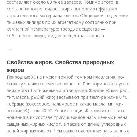
составляют около 80 % её запасов
. Помимо этого, в
составе липопротеидов , жиры выполняют функцию
строительного материала клеток
. Общепринято деление
пищевых липидов по их агрегатному состоянию при
комнатной температуре: твёрдые вещества —
собственно, жиры; жидкие вещества — масла.
.
.
.
Свойства жиров. Свойства природных
жиров
При­род­ные Ж. не име­ют точ­ной темп-ры плав­ле­ния, по­
сколь­ку яв­ля­ют­ся сме­сью ве­ществ. При нор­маль­ных ус­ло­
ви­ях мо­гут быть жид­ки­ми и твёр­ды­ми. Жид­кие Ж. (мн. рас­
тит. мас­ла, ры­бий жир) за­сты­ва­ют при темп-ре ни­же 0 °C,
твёр­дые (ко­ко­со­вое, паль­мо­вое и ка­као мас­ла, мн. жи­
вот­ные Ж.) – ок. 40 °C. Кон­си­стен­ция Ж. за­ви­сит от со­от­
но­ше­ния в их со­ста­ве триг­ли­це­ри­дов на­сы­щен­ных и не­на­
сы­щен­ных жир­ных ки­слот, а так­же от дли­ны уг­ле­род­ных
це­пей жир­ных ки­слот. Чем вы­ше со­дер­жа­ние на­сы­щен­ных