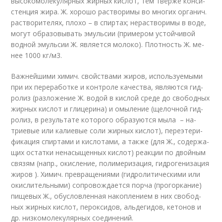
вы­со­ко­мо­ле­ку­ляр­ных жир­ных ки­слот, тем твёр­же кон­си­
стен­ция жи­ра. Ж. хо­ро­шо рас­тво­ри­мы во мно­гих ор­га­нич.
рас­тво­ри­те­лях, пло­хо – в спир­тах; не­рас­тво­ри­мы в во­де,
мо­гут об­ра­зо­вы­вать эмуль­сии (при­ме­ром ус­той­чи­вой
вод­ной эмуль­сии Ж. яв­ля­ет­ся мо­ло­ко). Плот­ность Ж. ме­
нее 1000 кг/м
3
.
Важ­ней­ши­ми хи­мич. свой­ст­ва­ми жи­ров, ис­поль­зуе­мы­ми
при их пе­ре­ра­бот­ке и кон­тро­ле ка­че­ст­ва, яв­ля­ют­ся гид­
ро­лиз (раз­ло­же­ние Ж. во­дой в ки­слой сре­де до сво­бод­ных
жир­ных ки­слот и гли­це­ри­на) и омы­ле­ние (ще­лоч­ной гид­
ро­лиз, в ре­зуль­та­те ко­то­ро­го об­ра­зу­ют­ся мы­ла – на­
трие­вые или ка­лие­вые со­ли жир­ных ки­слот), пе­ре­эте­ри­
фи­ка­ция спир­та­ми и ки­сло­та­ми, а так­же (для Ж., со­дер­жа­
щих ос­тат­ки не­на­сы­щен­ных ки­слот) ре­ак­ции по двой­ным
свя­зям (напр., окис­ле­ние, по­ли­ме­ри­за­ция, гид­ро­ге­ни­за­ция
жи­ров ). Хи­мич. пре­вра­ще­ния­ми (гид­ро­ли­ти­че­ски­ми или
окис­ли­тель­ны­ми) со­про­во­ж­да­ет­ся пор­ча (про­гор­ка­ние)
пи­ще­вых Ж., обу­слов­лен­ная на­ко­п­ле­ни­ем в них сво­бод­
ных жир­ных ки­слот, пе­рок­си­дов, аль­де­ги­дов, ке­то­нов и
др. низ­ко­мо­ле­ку­ляр­ных со­еди­не­ний.