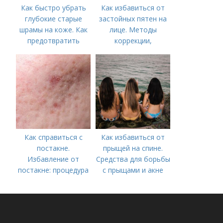
Как быстро убрать
Как избавиться от
глубокие старые
застойных пятен на
шрамы на коже. Как
лице. Методы
предотвратить
коррекции,
появление шрамов
аппаратного лечения
акне и удаления
рубцов и шрамов
постакне
Как справиться с
Как избавиться от
постакне.
прыщей на спине.
Избавление от
Средства для борьбы
постакне: процедура
с прыщами и акне