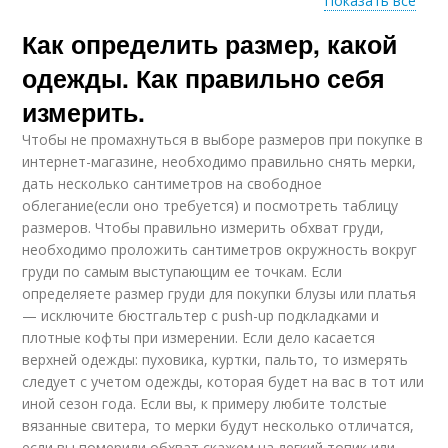
Показать все
Как определить размер, какой
Одежды для мужчин
Верхний одежда
одежды. Как правильно себя
измерить.
Чтобы не промахнуться в выборе размеров при покупке в
Одежда для
Одежды для женщин
интернет-магазине, необходимо правильно снять мерки,
мальчиков
дать несколько сантиметров на свободное
облегание(если оно требуется) и посмотреть таблицу
размеров. Чтобы правильно измерить обхват груди,
необходимо проложить сантиметров окружность вокруг
Одежды для
Одежды в цифрах
груди по самым выступающим ее точкам. Если
мальчиков
определяете размер груди для покупки блузы или платья
— исключите бюстгальтер с push-up подкладками и
плотные кофты при измерении. Если дело касается
верхней одежды: пуховика, куртки, пальто, то измерять
Спортивная одежда
Одежда для девушек
следует с учетом одежды, которая будет на вас в тот или
иной сезон года. Если вы, к примеру любите толстые
вязанные свитера, то мерки будут несколько отличатся,
если вы померили обхват,скажем на легкий топик или