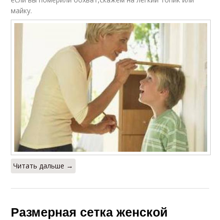
майку.
Одежды по росту-весу
Одежды по госту
Одежда для
миниатюрных
Одежда для женщин
женщин
Подростковая
Одежда для полных и
одежда
Читать дальше →
Одежды для детей
Размерная сетка женской