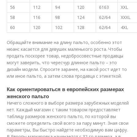
56
112
94
120
6163
XXL
58
116
98
124
62/64
XXXL
60
120
102
128
62/64
4XL
Обращайте внимание на длину пальто, особенно этот
нюанс касается для девушек маленького роста. Чтобы
продать поскорее товар, недобросовестные продавцы
могут заверить, что чересчур длинное пальто – это
дизайн модели. Спросите заранее, на какой рост идет то
или иное пальто, а затем слова продавца с этикеткой.
Как ориентироваться в европейских размерах
женского пальто
Ничего сложного в выборе размера зарубежных моделей
нет. Каждый магазин с таким товаром предоставляет
таблицу размеров женского пальто, по которой вы
сможете определить свой всего за пару минут. Зная свои
параметры, Вы быстро найдете необходимую вам цифру.
В Европы маркировка начинается с 32-го размера, а в