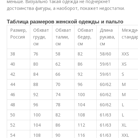
меньше. Визуально такая одежда не подчеркнет
достоинства фигуры, а наоборот, покажет недостатки.
Таблица размеров женской одежды и пальто
Размер,
Обхват
Обхват
Обхват
Длина
Между
Россия
груди,
талии,
бедер,
рукава,
станда
см
см
см
см
38
76
58
82
58/60
XXS
40
80
62
86
59/61
XS
42
84
66
92
59/61
S
44
88
70
96
60/62
M
46
92
74
100
60/62
M
48
96
78
104
60/62
L
50
100
82
108
61/63
L
52
104
86
112
61/63
XL
54
108
90
116
61/63
XXL