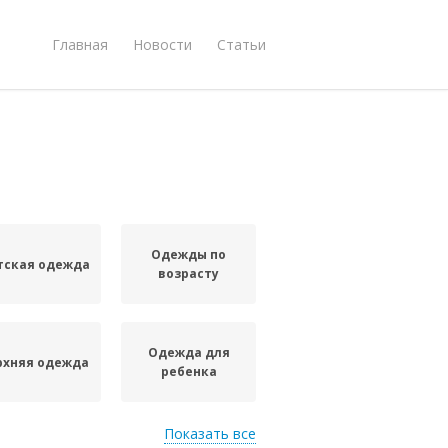
Главная
Новости
Статьи
Одежды по
тская одежда
возрасту
Одежда для
рхняя одежда
ребенка
Показать все
Одежда для