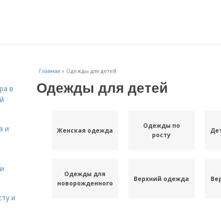
Главная
»
Одежды для детей
Одежды для детей
ра в
ой
Одежды по
а и
Женская одежда
Де
росту
 и
Одежды для
Верхний одежда
Ве
новорожденного
сту и