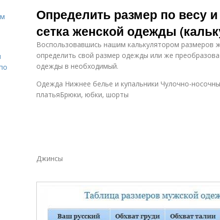
Одежды для
Одежды по госту
м
Определить размер по весу и
мужчин
ом
сетка женской одежды (кальк
Воспользовавшись нашим калькулятором размеров ж
Одежда для
Одежды для
П
определить свой размер одежды или же преобразова
н
полных и
женщины
одежды в необходимый.
 по
Одежда Нижнее белье и купальники Чулочно-носочные 
платьяБрюки, юбки, шорты
Одежды по
Одежды в
росту-весу
цифрах
Джинсы