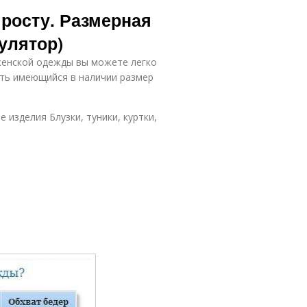
Одежда для
иниатюрных
 росту. Размерная
женщин
женщин
улятор)
енской одежды вы можете легко
одростковая
Одежды для
ть имеющийся в наличии размер
одежда
женщин
изделия Блузки, туники, куртки,
Спортивная
Одежда для
одежда
девушек