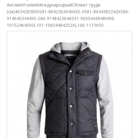
АнглияИталияМеждународныйОбхват груди
(см)40342838XXS81-8642363040XXS-XS81-8644383242XS86-
9146403444XS-S86-9148423646S91-9650443848M96-
10152464050L101-10654484252XL106-1115650