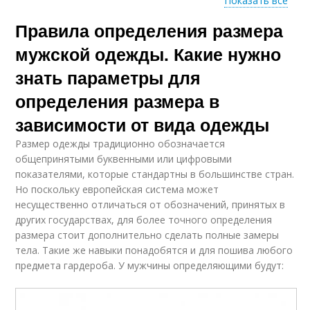
Показать все
Правила определения размера
Верхний одежда
Женская одежда
мужской одежды. Какие нужно
знать параметры для
определения размера в
Роста на ярлыке
Одежды для детей
зависимости от вида одежды
Размер одежды традиционно обозначается
общепринятыми буквенными или цифровыми
показателями, которые стандартны в большинстве стран.
Штанов по росту
Футболки по росту
Но поскольку европейская система может
несущественно отличаться от обозначений, принятых в
других государствах, для более точного определения
размера стоит дополнительно сделать полные замеры
тела. Такие же навыки понадобятся и для пошива любого
Детская одежда
Одежды из россии
предмета гардероба. У мужчины определяющими будут: