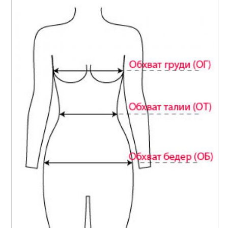
Одежды для
Одежды в россии
женщины
Одежды для
Одежды по возрасту
новорожденного
Верхняя одежда
Одежда для ребенка
Женщина по росту
Одежды по росту-весу
Одежда для