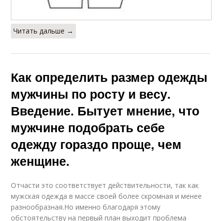
Одежды по госту
миниатюрных
женщин
Читать дальше →
Одежда для женщин
Одежда для полных и
Как определить размер одежды
мужчины по росту и весу.
Введение. Бытует мнение, что
Одежда для
Одежды для женщин
мальчиков
мужчине подобрать себе
одежду гораздо проще, чем
женщине.
Одежды с
Одежды для
американскими
мальчиков
размерами
Отчасти это соответствует действительности, так как
мужская одежда в массе своей более скромная и менее
разнообразная.Но именно благодаря этому
обстоятельству на первый план выходит проблема
Одежды в европе