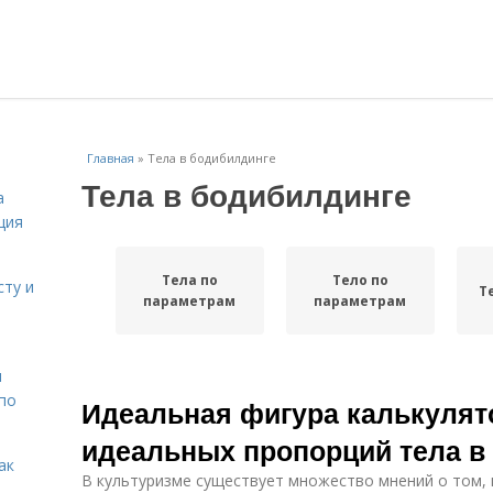
Главная
»
Тела в бодибилдинге
Тела в бодибилдинге
а
ция
Тела по
Тело по
сту и
Т
параметрам
параметрам
н
 по
Идеальная фигура калькулят
идеальных пропорций тела в
ак
В культуризме существует множество мнений о том,