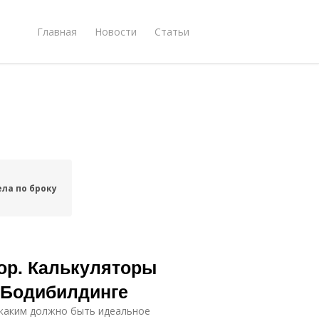
Главная
Новости
Статьи
ела по броку
ор. Калькуляторы
 Бодибилдинге
 каким должно быть идеальное