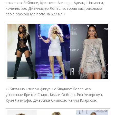
такие как Бейонсе, Кристина Агилера, Адель, Шакира и,
конечно же, Дженнифер Лопес, которая застраховала
свою роскошную попу на $27 млн.
«Яблочным» типом фигуры обладают более чем
успешные Бритни Спирс, Келли Осборн, Риз Уизерспун,
Куин Латиффа, Джессика Симпсон, Келли Кларксон.