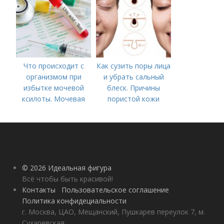
Что происходит с
Как сузить поры лица
организмом при
и убрать сальный
избытке мочевой
блеск. Причины
ксилоты. Мочевая
пористой кожи
кислота в крови:
норма и отклонения
© 2026 Идеальная фигура
Всё чтобы быть красивой!
Контакты
Пользовательское соглашение
Политика конфидециальности
г. Москва, ЦАО, Мещанский, Пушкарев переулок 7, м.
Сухаревская