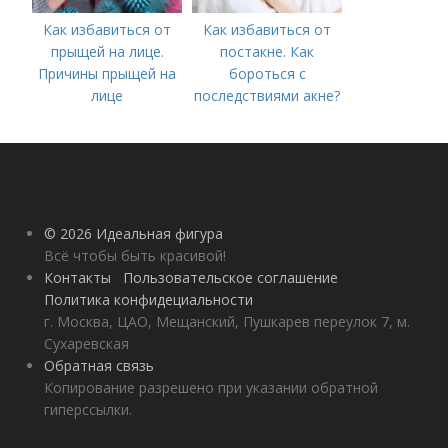
Как избавиться от
Как избавиться от
прыщей на лице.
постакне. Как
Причины прыщей на
бороться с
лице
последствиями акне?
© 2026 Идеальная фигура
Всё чтобы быть красивой!
Контакты
Пользовательское соглашение
Политика конфидециальности
г. Москва, ЦАО, Мещанский, Пушкарев переулок 7, м.
Сухаревская
Обратная связь
Копирование разрешено при указании обратной
гиперссылки.