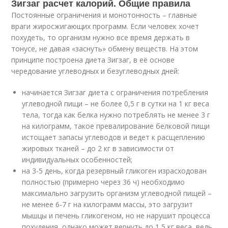
Зигзаг расчет калорий. Общие правила
Постоянные ограничения и монотонность – главные
враги жиросжигающих программ. Если человек хочет
похудеть, то организм нужно все время держать в
тонусе, не давая «заснуть» обмену веществ. На этом
принципе построена диета Зигзаг, в её основе
чередование углеводных и безуглеводных дней:
начинается Зигзаг диета с ограничения потребления
углеводной пищи – не более 0,5 г в сутки на 1 кг веса
тела, тогда как белка нужно потреблять не менее 3 г
на килограмм, такое превалирование белковой пищи
истощает запасы углеводов и ведет к расщеплению
жировых тканей – до 2 кг в зависимости от
индивидуальных особенностей;
на 3-5 день, когда резервный гликоген израсходован
полностью (примерно через 36 ч) необходимо
максимально загрузить организм углеводной пищей –
не менее 6-7 г на килограмм массы, это загрузит
мышцы и печень гликогеном, но не нарушит процесса
похудения, однако может вернуть до 1,5 кг веса, ведь