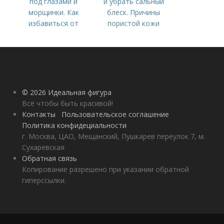
под глазами и
и убрать сальный
морщинки. Как
блеск. Причины
избавиться от
пористой кожи
морщин под глазами:
косметологические
процедуры
© 2026 Идеальная фигура
Всё чтобы быть красивой!
Контакты
Пользовательское соглашение
Политика конфидециальности
г. Москва, ЦАО, Мещанский, Пушкарев переулок 7, м.
Сухаревская
Обратная связь
Копирование разрешено при указании обратной
гиперссылки.