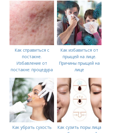
акне и удаления
рубцов и шрамов
постакне
Как справиться с
Как избавиться от
постакне.
прыщей на лице.
Избавление от
Причины прыщей на
постакне: процедура
лице
Как убрать сухость
Как сузить поры лица