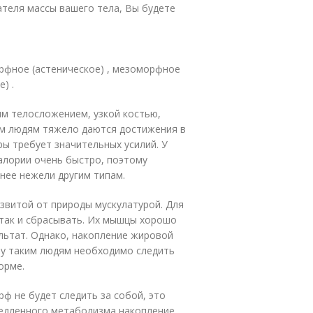
теля массы вашего тела, Вы будете
рфное (астеническое) , мезоморфное
) .
м телосложением, узкой костью,
м людям тяжело даются достижения в
ры требует значительных усилий. У
алории очень быстро, поэтому
нее нежели другим типам.
звитой от природы мускулатурой. Для
 так и сбрасывать. Их мышцы хорошо
льтат. Однако, накопление жировой
му таким людям необходимо следить
орме.
ф не будет следить за собой, это
медленного метаболизма накопление