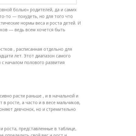
овной болью» родителей, да и самих
то-то — похудеть, но для того что
тические нормы веса и роста детей. И
тков — ведь всем хочется быть
остков , расписанная отдельно для
адцати лет. Этот диапазон самого
 с началом полового развития
ивно расти раньше , и в начальной и
 в росте, а часто и в весе мальчиков,
гоняют девчонок, но и стремительно
и роста, представленные в таблице,
е определить свой вес и рост и