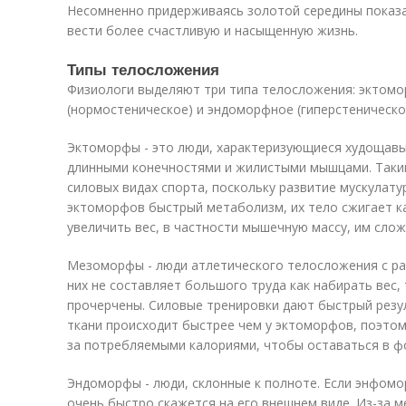
Несомненно придерживаясь золотой середины показа
вести более счастливую и насыщенную жизнь.
Типы телосложения
Физиологи выделяют три типа телосложения: эктомо
(нормостеническое) и эндоморфное (гиперстеническое
Эктоморфы - это люди, характеризующиеся худощавы
длинными конечностями и жилистыми мышцами. Таки
силовых видах спорта, поскольку развитие мускулату
эктоморфов быстрый метаболизм, их тело сжигает к
увеличить вес, в частности мышечную массу, им слож
Мезоморфы - люди атлетического телосложения с ра
них не составляет большого труда как набирать вес,
прочерчены. Силовые тренировки дают быстрый резу
ткани происходит быстрее чем у эктоморфов, поэто
за потребляемыми калориями, чтобы оставаться в ф
Эндоморфы - люди, склонные к полноте. Если энфомор
очень быстро скажется на его внешнем виде. Из-за 