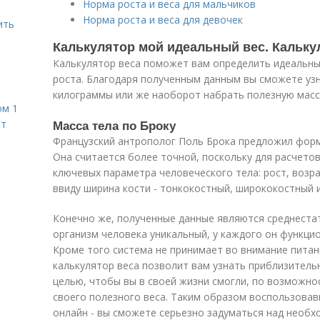
Норма роста и веса для мальчиков
Норма роста и веса для девочек
ить
Калькулятор мой идеальный вес. Кальку
Калькулятор веса поможет вам определить идеальный
роста. Благодаря полученным данным вы сможете узн
килограммы или же наоборот набрать полезную масс
ом 1
Масса тела по Броку
ет
Французский антрополог Поль Брока предложил форму
Она считается более точной, поскольку для расчето
ключевых параметра человеческого тела: рост, возр
ввиду ширина кости - тонкокостный, ширококостный 
Конечно же, полученные данные являются среднеста
организм человека уникальный, у каждого он функци
Кроме того система не принимает во внимание питан
калькулятор веса позволит вам узнать приблизитель
целью, чтобы вы в своей жизни смогли, по возможно
своего полезного веса. Таким образом воспользовав
онлайн - вы сможете серьезно задуматься над необх