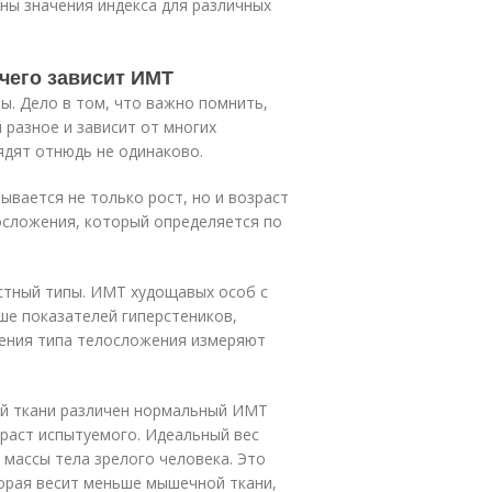
ены значения индекса для различных
 чего зависит ИМТ
ы. Дело в том, что важно помнить,
разное и зависит от многих
дят отнюдь не одинаково.
ывается не только рост, но и возраст
осложения, который определяется по
стный типы. ИМТ худощавых особ с
ше показателей гиперстеников,
ения типа телосложения измеряют
ой ткани различен нормальный ИМТ
раст испытуемого. Идеальный вес
 массы тела зрелого человека. Это
торая весит меньше мышечной ткани,