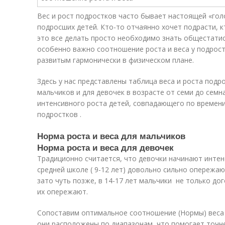
Вес и рост подростков часто бывает настоящей «гол
подросших детей. Кто-то отчаянно хочет подрасти, к
это все делать просто необходимо знать общестатис
особенно важно соотношение роста и веса у подрос
развитым гармонически в физическом плане.
Здесь у нас представлены таблица веса и роста подр
мальчиков и для девочек в возрасте от семи до семн
интенсивного роста детей, совпадающего по времени
подростков .
Норма роста и веса для мальчиков
Норма роста и веса для девочек
Традиционно считается, что девочки начинают интенс
средней школе ( 9-12 лет) довольно сильно опережают
зато чуть позже, в 14-17 лет мальчики не только до
их опережают.
Сопоставим оптимальное соотношение (Нормы) веса 
они расположены по диапазонам, что помогает точне