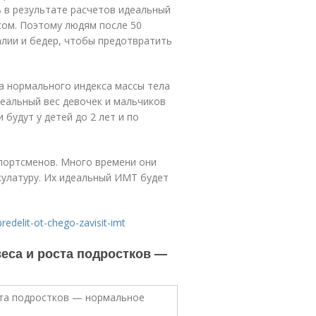
 в результате расчетов идеальный
сом. Поэтому людям после 50
лии и бедер, чтобы предотвратить
а нормального индекса массы тела
идеальный вес девочек и мальчиков
будут у детей до 2 лет и по
портсменов. Много времени они
кулатуру. Их идеальный ИМТ будет
predelit-ot-chego-zavisit-imt
веса и роста подростков —