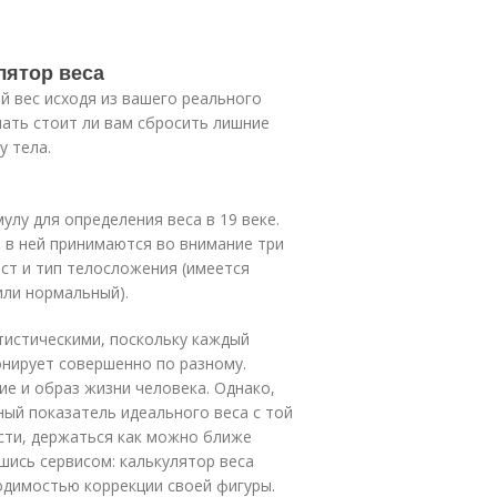
лятор веса
 вес исходя из вашего реального
ать стоит ли вам сбросить лишние
у тела.
лу для определения веса в 19 веке.
в в ней принимаются во внимание три
аст и тип телосложения (имеется
или нормальный).
тистическими, поскольку каждый
онирует совершенно по разному.
ие и образ жизни человека. Однако,
ный показатель идеального веса с той
сти, держаться как можно ближе
шись сервисом: калькулятор веса
одимостью коррекции своей фигуры.