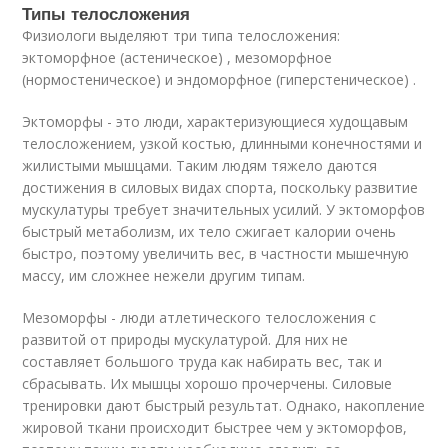
Типы телосложения
Физиологи выделяют три типа телосложения:
эктоморфное (астеническое) , мезоморфное
(нормостеническое) и эндоморфное (гиперстеническое) .
Эктоморфы - это люди, характеризующиеся худощавым
телосложением, узкой костью, длинными конечностями и
жилистыми мышцами. Таким людям тяжело даются
достижения в силовых видах спорта, поскольку развитие
мускулатуры требует значительных усилий. У эктоморфов
быстрый метаболизм, их тело сжигает калории очень
быстро, поэтому увеличить вес, в частности мышечную
массу, им сложнее нежели другим типам.
Мезоморфы - люди атлетического телосложения с
развитой от природы мускулатурой. Для них не
составляет большого труда как набирать вес, так и
сбрасывать. Их мышцы хорошо прочерчены. Силовые
тренировки дают быстрый результат. Однако, накопление
жировой ткани происходит быстрее чем у эктоморфов,