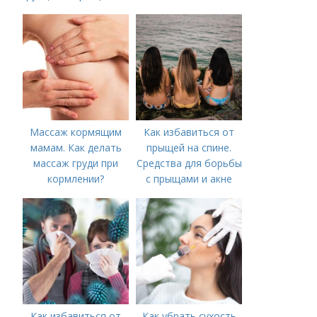
лице?
Массаж кормящим
Как избавиться от
мамам. Как делать
прыщей на спине.
массаж груди при
Средства для борьбы
кормлении?
с прыщами и акне
Как избавиться от
Как убрать сухость