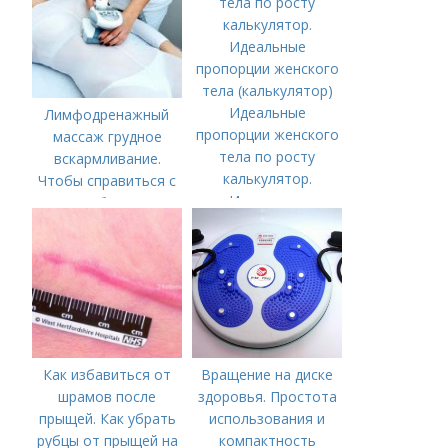
Идеальные
Лимфодренажный
пропорции женского
массаж грудное
тела по росту
вскармливание.
калькулятор.
Чтобы справиться с
Идеальные
нагрубанием,
пропорции женского
необходимо
тела (калькулятор)
предпринять
следующие действия:
Как избавиться от
Вращение на диске
шрамов после
здоровья. Простота
прыщей. Как убрать
использования и
рубцы от прыщей на
компактность