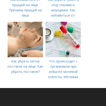
прыщей на лице.
под глазами и
Причины прыщей на
морщинки. Как
лице
избавиться от
морщин под глазами:
косметологические
процедуры
Как убрать пятна
Что происходит с
постакне на лице. Как
организмом при
убрать постакне?
избытке мочевой
ксилоты. Мочевая
кислота в крови:
норма и отклонения