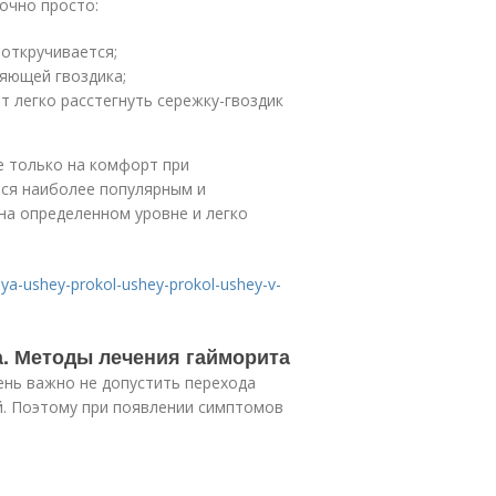
очно просто:
 откручивается;
ляющей гвоздика;
т легко расстегнуть сережку-гвоздик
е только на комфорт при
тся наиболее популярным и
на определенном уровне и легко
iya-ushey-prokol-ushey-prokol-ushey-v-
а. Методы лечения гайморита
нь важно не допустить перехода
й. Поэтому при появлении симптомов