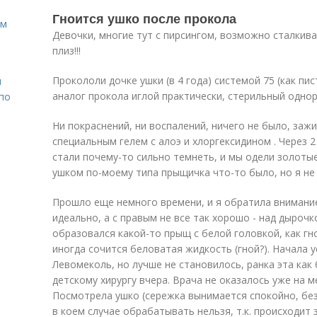
Гноится ушко после прокола
ом
Девочки, многие тут с пирсингом, возможно сталкив
плиз!!!
Прокололи дочке ушки (в 4 года) системой 75 (как пи
н
аналог прокола иглой практически, стерильный одно
 по
Ни покраснений, ни воспалений, ничего не было, за
специальным гелем с алоэ и хлоргексидином . Через 2
стали почему-то сильно темнеть, и мы одели золотые
ушком по-моему типа прыщичка что-то было, но я не 
Прошло еще немного времени, и я обратила внимание
идеально, а с правым не все так хорошо - над дырочк
образовался какой-то прыщ с белой головкой, как гн
иногда сочится беловатая жидкость (гной?). Начала
Левомеколь, но лучше не становилось, ранка эта как 
детскому хирургу вчера. Врача не оказалось уже на м
Посмотрела ушко (сережка вынимается спокойно, без
в коем случае обрабатывать нельзя, т.к. происходит 