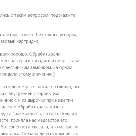
ались с таким вопросом, подскажите
столетом, только без такого усердия,
разовый картридж).
живали хорошо. Обрабатывала
 месяца серьги-гвоздики из мед. стали
 с английским замочком. За одним
придала этому значения(((
 что левое ушко зажило отлично, все
ой с внутренней стороны уха
ойничок, и из дырочки при нажатии
 усиленно обрабатывать мазью
будто "размокала" от этого. Пошли к
есте, приняла нас медсестра его.
болезненно) и сказала, что мазью ни
закупорка. Сказала делать компрессы