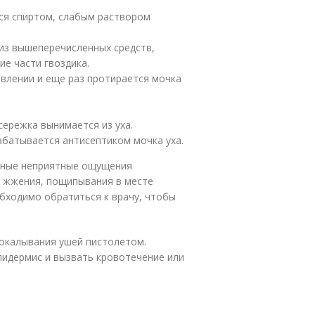
ся спиртом, слабым раствором
из вышеперечисленных средств,
ие части гвоздика.
влении и еще раз протирается мочка
сережка вынимается из уха.
абатывается антисептиком мочка уха.
 иные неприятные ощущения
е жжения, пощипывания в месте
обходимо обратиться к врачу, чтобы
рокалывания ушей пистолетом.
идермис и вызвать кровотечение или