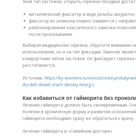
Зная тип застежки, открыть сережки-гвоздики достат
металлический фиксатор в виде резьбы аккуратно
фиксатор из силикона плавно снимается с направ
разблокирование классического замочка позволяе
после прокалывания.
Выбирая медицинские сережки, обратите внимание н
использовании, но и на тип фиксации. Замочек являе
комфортным типом застежки. Он фиксирует сережки 
расстегивается.
Источник:
https://by-womens.ru/novosti/vred-prokalyvan
docdeti-delaet-vrach-detskiy-hirurg-s
Как избавиться от гайморита без прокол
Лечение гайморита должно быть своевременным. Оче
болезни в хроническую форму и развития осложнени
гайморита необходимо сразу же обратиться к врачу.
Лечение гайморита в «Семейном докторе»