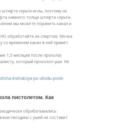
р штифта серьги-иглы, поэтому не
ифта намного толще штифта серьги-
авлении мы можете поранить канал и
ЬНО обработайте их спиртом. Мочка
му со временем канал в ней примет
ние 1,5 месяцев после прокола)
алисту, который проколол уши. Не
yashcha-instrukciya-po-uhodu-posle-
ола пистолетом. Как
ериодически обрабатывались
жки-гвоздики с ушей не составит