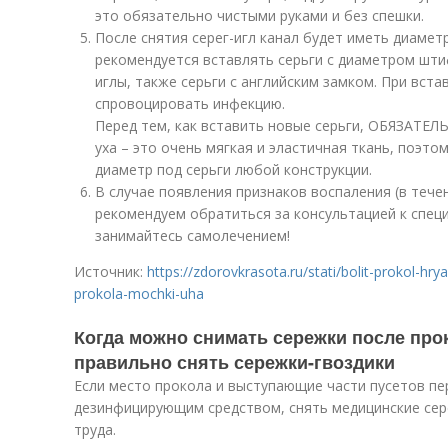
это обязательно чистыми руками и без спешки.
После снятия серег-игл канал будет иметь диамет
рекомендуется вставлять серьги с диаметром шт
иглы, также серьги с английским замком. При вст
спровоцировать инфекцию.
Перед тем, как вставить новые серьги, ОБЯЗАТЕЛ
уха – это очень мягкая и эластичная ткань, поэто
диаметр под серьги любой конструкции.
В случае появления признаков воспаления (в тече
рекомендуем обратиться за консультацией к специ
занимайтесь самолечением!
Источник:
https://zdorovkrasota.ru/stati/bolit-prokol-hr
prokola-mochki-uha
Когда можно снимать сережки после прок
правильно снять сережки-гвоздики
Если место прокола и выступающие части пусетов п
дезинфицирующим средством, снять медицинские сере
труда.