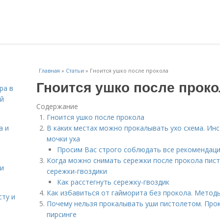
Главная
»
Статьи
»
Гноится ушко после прокола
Гноится ушко после проко
ра в
ой
Содержание
Гноится ушко после прокола
а и
В каких местах можно прокалывать ухо схема. Инс
мочки уха
Просим Вас строго соблюдать все рекомендации
Когда можно снимать сережки после прокола пист
 и
сережки-гвоздики
Как расстегнуть сережку-гвоздик
Как избавиться от гайморита без прокола. Метод
сту и
Почему нельзя прокалывать уши пистолетом. Про
пирсинге