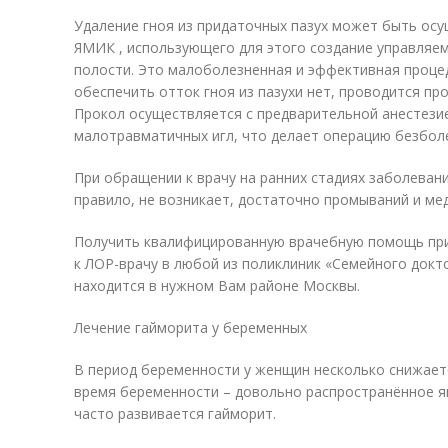
Удаление гноя из придаточных пазух может быть ос
ЯМИК , использующего для этого создание управляем
полости. Это малоболезненная и эффективная процеду
обеспечить отток гноя из пазухи нет, проводится про
Прокол осуществляется с предварительной анестези
малотравматичных игл, что делает операцию безбол
При обращении к врачу на ранних стадиях заболеван
правило, не возникает, достаточно промываний и ме
Получить квалифицированную врачебную помощь пр
к ЛОР-врачу в любой из поликлиник «Семейного докт
находится в нужном Вам районе Москвы.
Лечение гайморита у беременных
В период беременности у женщин несколько снижает
время беременности – довольно распространённое я
часто развивается гайморит.