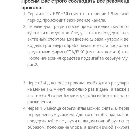
Просим Вас строго соблюдать все рекоменд
прокола:
Серьги-иглы НЕЛЬЗЯ снимать в течение 1,5 месяцев
период происходит заживление канала.
Первые два-три дня после прокола нельзя мыть го
купаться в водоемах. Следует также воздержаться
активным спортом. Ежедневно (2 раза - утром и в
водных процедур) обрабатывайте места прокола с
средствами фирмы СТАДЭКС (гель или лосьон) как 
После нанесения средства подвигайте серьгу-иглу в
рис.2.
Через 3-4 дня после прокола необходимо регулярн
не менее 1-2 минут несколько раз в день, а также 
застежки. Это необходимо, чтобы избежать застоя
расширения.
Через 1,5 месяца серьги-иглы можно снять. В перв
определенным усилием. Для того чтобы правильно 
придерживайте ее двумя пальцами одной руки спер
образом, положение упора, а другой рукой аккура