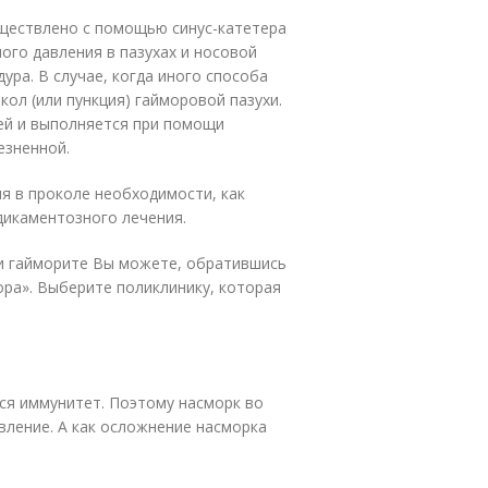
уществлено с помощью синус-катетера
ого давления в пазухах и носовой
ра. В случае, когда иного способа
кол (или пункция) гайморовой пазухи.
ей и выполняется при помощи
езненной.
ия в проколе необходимости, как
дикаментозного лечения.
и гайморите Вы можете, обратившись
ора». Выберите поликлинику, которая
ся иммунитет. Поэтому насморк во
вление. А как осложнение насморка