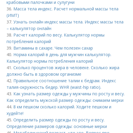
крабовыми палочками и сулугуни
36.
Масса тела индекс. Расчет нормальной массы тела
(ИМТ)
37.
Узнать онлайн индекс массы тела. Индекс массы тела
– калькулятор онлайн
38.
Расчет калорий по весу. Калькулятор нормы
потребления калорий
39.
Витамины в сахаре. Чем полезен сахар
40.
Норма калорий в день для мужчин калькулятор.
Калькулятор нормы потребления калорий
41.
Сколько процентов жира в человеке. Сколько жира
должно быть в здоровом организме
42.
Правильное соотношение талии к бедрам. Индекс
талия-окружность бедер. WHR (waist-hip ratio).
43.
Как узнать размер одежды у мужчины по росту и весу.
Как определить мужской размер одежды: снимаем мерки
44.
8 км пешком сколько калорий. Ходите пешком и
худейте!
45.
Определить размер одежды по росту и весу.
Определение размеров одежды: основные мерки
46.
Метаболический возраст, что это. Вопрос про