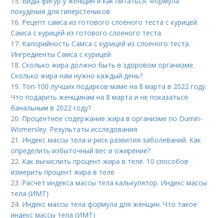
15.
Виды фигур у женщин и как питаться. Формула
похудения для гиперстеников
16.
Рецепт самса из готового слоёного теста с курицей.
Самса с курицей из готового слоеного теста
17.
Калорийность Самса с курицей из слоеного теста.
Ингредиенты Самса с курицей
18.
Сколько жира должно быть в здоровом организме.
Сколько жира нам нужно каждый день?
19.
Топ-100 лучших подарков маме на 8 марта в 2022 году.
Что подарить женщинам на 8 марта и не показаться
банальным в 2022 году?
20.
Процентное содержание жира в организме по Dumin-
Womersley. Результаты исследования
21.
Индекс массы тела и риск развития заболеваний. Как
определить избыточный вес и ожирение?
22.
Как вычислить процент жира в теле. 10 способов
измерить процент жира в теле
23.
Расчет индекса массы тела калькулятор. Индекс массы
тела (ИМТ)
24.
Индекс массы тела формула для женщин. Что такое
индекс массы тела (ИМТ)