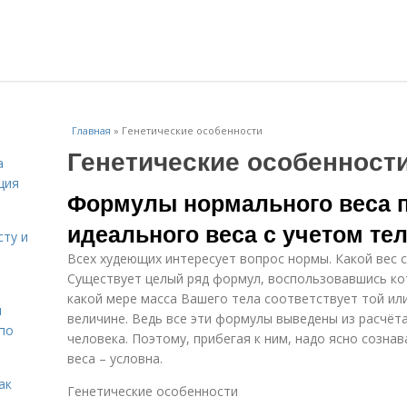
Главная
»
Генетические особенности
Генетические особенност
а
ция
Формулы нормального веса п
идеального веса с учетом те
сту и
Всех худеющих интересует вопрос нормы. Какой вес 
Существует целый ряд формул, воспользовавшись к
какой мере масса Вашего тела соответствует той ил
н
величине. Ведь все эти формулы выведены из расчёт
 по
человека. Поэтому, прибегая к ним, надо ясно созн
веса – условна.
ак
Генетические особенности