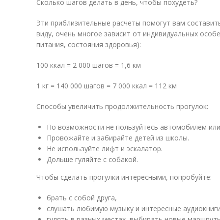
Сколько шагов делать в день, чтобы похудеть?
Эти приблизительные расчеты помогут вам составить
виду, очень многое зависит от индивидуальных особ
питания, состояния здоровья):
100 ккал = 2 000 шагов = 1,6 км
1 кг = 140 000 шагов = 7 000 ккал = 112 км
Способы увеличить продолжительность прогулок:
По возможности не пользуйтесь автомобилем или
Провожайте и забирайте детей из школы.
Не используйте лифт и эскалатор.
Дольше гуляйте с собакой.
Чтобы сделать прогулки интересными, попробуйте:
брать с собой друга,
слушать любимую музыку и интересные аудиокниги
гулять в разных местах, выбирать новые маршруты