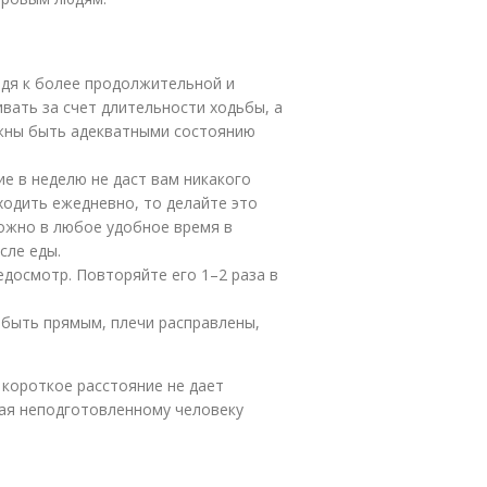
одя к более продолжительной и
ивать за счет длительности ходьбы, а
жны быть адекватными состоянию
е в неделю не даст вам никакого
одить ежедневно, то делайте это
можно в любое удобное время в
сле еды.
досмотр. Повторяйте его 1–2 раза в
 быть прямым, плечи расправлены,
короткое расстояние не дает
рая неподготовленному человеку