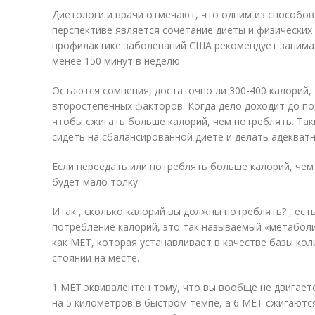
Диетологи и врачи отмечают, что одним из способов
перспективе является сочетание диеты и физических
профилактике заболеваний США рекомендует занимат
менее 150 минут в неделю.
Остаются сомнения, достаточно ли 300-400 калорий, 
второстепенных факторов. Когда дело доходит до пох
чтобы сжигать больше калорий, чем потреблять. Та
сидеть на сбалансированной диете и делать адекват
Если переедать или потреблять больше калорий, чем
будет мало толку.
Итак , сколько калорий вы должны потреблять? , ест
потребление калорий, это так называемый «метаболи
как MET, которая устанавливает в качестве базы ко
стоянии на месте.
1 MET эквивалентен тому, что вы вообще не двигаете
на 5 километров в быстром темпе, а 6 MET сжигаютс