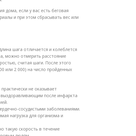
я дома, если у вас есть беговая
иалы и при этом сбрасывать вес или
 длина шага отличается и колеблется
ага, можно отмерить расстояние
ростью, считая шаги. После этого
00 или 2 000) на число пройденных
ь практически не оказывает
 выздоравливающим после инфаркта
ией.
 сердечно-сосудистыми заболеваниями.
имая нагрузка для организма и
но такую скорость в течение
оровым людям.