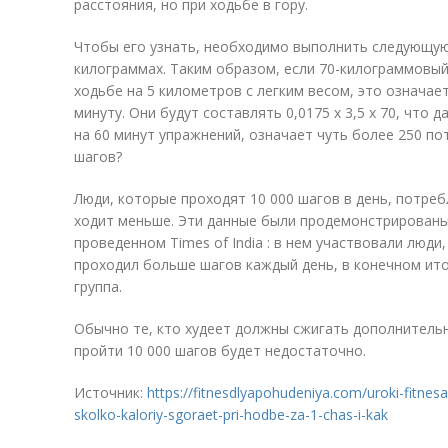
расстояния, но при ходьбе в гору.
Чтобы его узнать, необходимо выполнить следующую 
килограммах. Таким образом, если 70-килограммовый
ходьбе на 5 километров с легким весом, это означает
минуту. Они будут составлять 0,0175 х 3,5 х 70, что д
на 60 минут упражнений, означает чуть более 250 по
шагов?
Люди, которые проходят 10 000 шагов в день, потреб
ходит меньше. Эти данные были продемонстрированы 
проведенном Times of India : в нем участвовали люди,
проходил больше шагов каждый день, в конечном ито
группа.
Обычно те, кто худеет должны сжигать дополнительн
пройти 10 000 шагов будет недостаточно.
Источник:
https://fitnesdlyapohudeniya.com/uroki-fitnesa
skolko-kaloriy-sgoraet-pri-hodbe-za-1-chas-i-kak