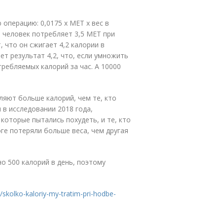
операцию: 0,0175 х МЕТ х вес в
 человек потребляет 3,5 МЕТ при
, что он сжигает 4,2 калории в
ает результат 4,2, что, если умножить
требляемых калорий за час. А 10000
ляют больше калорий, чем те, кто
в исследовании 2018 года,
 которые пытались похудеть, и те, кто
ге потеряли больше веса, чем другая
о 500 калорий в день, поэтому
/skolko-kaloriy-my-tratim-pri-hodbe-