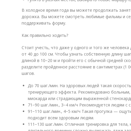
В холодное время года вы можете продолжать заняти
дорожка. Вы можете смотреть любимые фильмы и сер
поддерживать форму.
Как правильно ходить?
Стоит учесть, что даже у одного и того же человека
от 40 до 100 см. Чтобы узнать собственную длину ш
длиной в 10−20 м и пройти его с обычной средней ско
разделите пройденное расстояние в сантиметрах (1 0
шагов.
До 70 шаг./мин. На здоровых людей такая скорост
тренирующего эффекта. Рекомендовано больным,
миокарда или страдающим выраженной стенокард
71−90 шаг./мин., 3−4 км/ч Рекомендуется людям с
91−110 шаг./мин., 4−5 км/ч Такая прогулка — ощут
подходит всем здоровым людям.
111−130 шаг./мин. Отличная тренировка для тела, 
длительного времени сложно выдержать даже зд