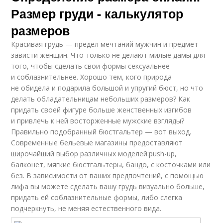
Размер груди - калькулятор
Подростковая
Одежды для детей
одежда
размеров
Красивая грудь — предел мечтаний мужчин и предмет
зависти женщин. Что только не делают милые дамы для
Одежды по
Одежда для
того, чтобы сделать свои формы сексуальнее
параметрам
мальчиков
и соблазнительнее. Хорошо тем, кого природа
не обидела и подарила большой и упругий бюст, но что
делать обладательницам небольших размеров? Как
придать своей фигуре больше женственных изгибов
Одежды для
и привлечь к ней восторженные мужские взгляды?
Верхний одежда
мальчиков
Правильно подобранный бюстгальтер — вот выход.
Современные бельевые магазины предоставляют
широчайший выбор различных моделей:push-up,
балконет, мягкие бюстгальтеры, бандо, с косточками или
Одежды для
без. В зависимости от ваших предпочтений, с помощью
женщины
лифа вы можете сделать вашу грудь визуально больше,
придать ей соблазнительные формы, либо слегка
подчеркнуть, не меняя естественного вида.