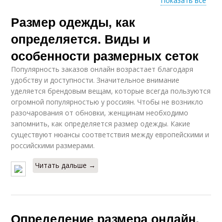
Показать все
Размер одежды, как
Одежда для женщин
Одежда для полных и
определяется. Виды и
особенности размерных сеток
Популярность заказов онлайн возрастает благодаря
Одежды для женщин
Одежды в цифрах
удобству и доступности. Значительное внимание
уделяется брендовым вещам, которые всегда пользуются
огромной популярностью у россиян. Чтобы не возникло
разочарования от обновки, женщинам необходимо
запомнить, как определяется размер одежды. Какие
Спортивная одежда
Одежда для девушек
существуют нюансы соответствия между европейскими и
российскими размерами.
Читать дальше →
Детская одежда
Одежды из россии
Определение размера онлайн.