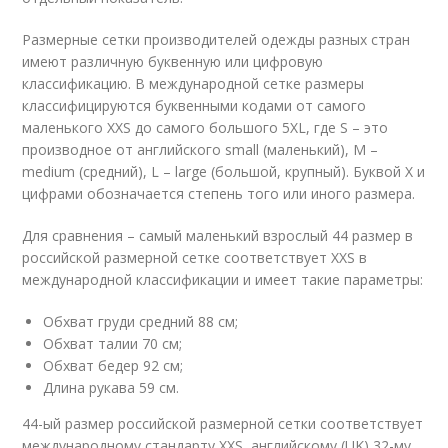
Размерные сетки производителей одежды разных стран
имеют различную буквенную или цифровую
классификацию. В международной сетке размеры
классифицируются буквенными кодами от самого
маленького XXS до самого большого 5XL, где S – это
производное от английского small (маленький), M –
medium (средний), L – large (большой, крупный). Буквой X и
цифрами обозначается степень того или иного размера.
Для сравнения – самый маленький взрослый 44 размер в
российской размерной сетке соответствует XXS в
международной классификации и имеет такие параметры:
Обхват груди средний 88 см;
Обхват талии 70 см;
Обхват бедер 92 см;
Длина рукава 59 см.
44-ый размер российской размерной сетки соответствует
международному стандарту XXS, английскому (UK) 32-му,