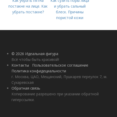
Как убрать пятна
Как сузить поры лица
постакне на лице. Как
и убрать сальный
убрать постакне?
блеск. Причины
пористой кожи
© 2026 Идеальная фигура
Всё чтобы быть красивой!
Контакты
Пользовательское соглашение
Политика конфидециальности
г. Москва, ЦАО, Мещанский, Пушкарев переулок 7, м.
Сухаревская
Обратная связь
Копирование разрешено при указании обратной
гиперссылки.