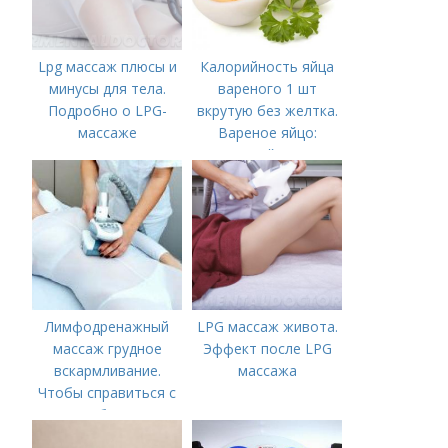
Lpg массаж плюсы и
Калорийность яйца
минусы для тела.
вареного 1 шт
Подробно о LPG-
вкрутую без желтка.
массаже
Вареное яйцо:
калорийность
Лимфодренажный
LPG массаж живота.
массаж грудное
Эффект после LPG
вскармливание.
массажа
Чтобы справиться с
нагрубанием,
необходимо