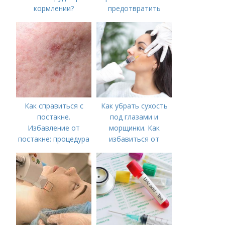
кормлении?
предотвратить
появление шрамов
Как справиться с
Как убрать сухость
постакне.
под глазами и
Избавление от
морщинки. Как
постакне: процедура
избавиться от
морщин под глазами:
косметологические
процедуры