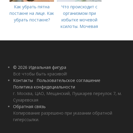
Как убрать пятна
Что происходит с
постакне на лице. Как
организмом при
убрать постакне?
избытке мочевой
ксилоты. Мочевая
кислота в крови:
норма и отклонения
© 2026 Идеальная фигура
Всё чтобы быть красивой!
Контакты
Пользовательское соглашение
Политика конфидециальности
г. Москва, ЦАО, Мещанский, Пушкарев переулок 7, м.
Сухаревская
Обратная связь
Копирование разрешено при указании обратной
гиперссылки.