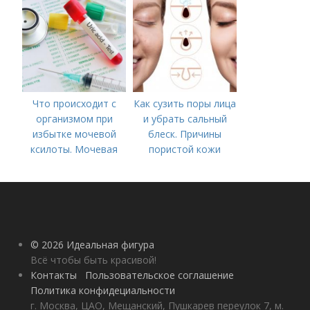
Что происходит с
Как сузить поры лица
организмом при
и убрать сальный
избытке мочевой
блеск. Причины
ксилоты. Мочевая
пористой кожи
кислота в крови:
норма и отклонения
© 2026 Идеальная фигура
Всё чтобы быть красивой!
Контакты
Пользовательское соглашение
Политика конфидециальности
г. Москва, ЦАО, Мещанский, Пушкарев переулок 7, м.