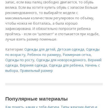
запас, если ваш палец свободно двигается, то обувь
велика. Если вы хотите купить обувь с запасом больше
рекомендованного, то выбирайте модели с
максимальным количеством регулировок по объёму,
чтобы ножка не болталась, а была хорошо
зафиксирована. И обязательно попросите ребенка
пройтись - если он “шлепает” и спотыкается при ходьбе,
лучше взять размер поменьше.
Категории:
Одежды для детей
,
Детская одежда
,
Одежды
по возрасту
,
Ребенок по размеру
,
Размерная сетка
,
Одежды по росту
,
Одежды для новорожденного
,
Верхний
одежда
,
Верхняя одежда
,
Одежда для ребенка
,
Начень с
выбора
,
Правильный размер
Популярные материалы
Как понять, какая у тебя фигура. Типы женских фигур и