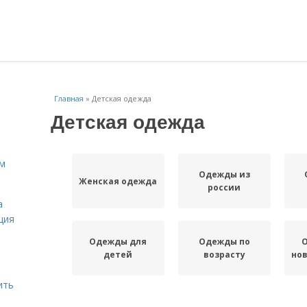
Главная
»
Детская одежда
Детская одежда
ам
Одежды из
Женская одежда
россии
а
ция
Одежды для
Одежды по
детей
возрасту
но
ить