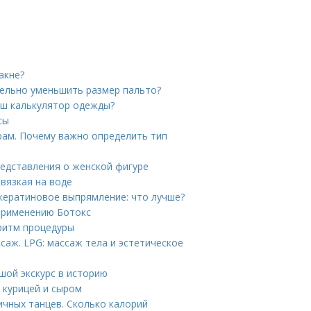
акне?
тельно уменьшить размер пальто?
аш калькулятор одежды?
сы
рам. Почему важно определить тип
редставления о женской фигуре
вязкая на воде
кератиновое выпрямление: что лучше?
 применению Ботокс
ритм процедуры
саж. LPG: массаж тела и эстетическое
шой экскурс в историю
с курицей и сыром
ичных танцев. Сколько калорий