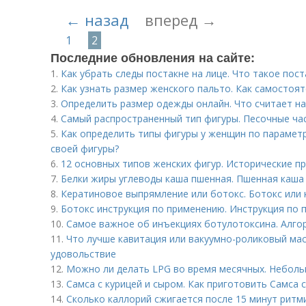
← назад
вперед →
1
2
Последние обновления на сайте:
1.
Как убрать следы постакне на лице. Что такое пост
2.
Как узнать размер женского пальто. Как самостоя
3.
Определить размер одежды онлайн. Что считает н
4.
Самый распространенный тип фигуры. Песочные ча
5.
Как определить типы фигуры у женщин по парамет
своей фигуры?
6.
12 основных типов женских фигур. Исторические п
7.
Белки жиры углеводы каша пшенная. Пшенная каша 
8.
Кератиновое выпрямление или ботокс. Ботокс или 
9.
Ботокс инструкция по применению. Инструкция по
10.
Самое важное об инъекциях ботулотоксина. Алго
11.
Что лучше кавитация или вакуумно-роликовый мас
удовольствие
12.
Можно ли делать LPG во время месячных. Неболь
13.
Самса с курицей и сыром. Как приготовить Самса 
14.
Сколько каллорий сжигается после 15 минут ритм