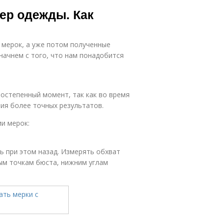
Детские
Детские
ер одежды. Как
шапочки
размеры
 мерок, а уже потом полученные
Одежда для
Одежды для
начнем с того, что нам понадобится
мальчиков
мальчиков
ростепенный момент, так как во время
Одежда для
Одежды по
ия более точных результатов.
девушек
росту-весу
и мерок:
Одежда для
Одежда для
ь при этом назад. Измерять обхват
женщин
полных и
ым точкам бюста, нижним углам