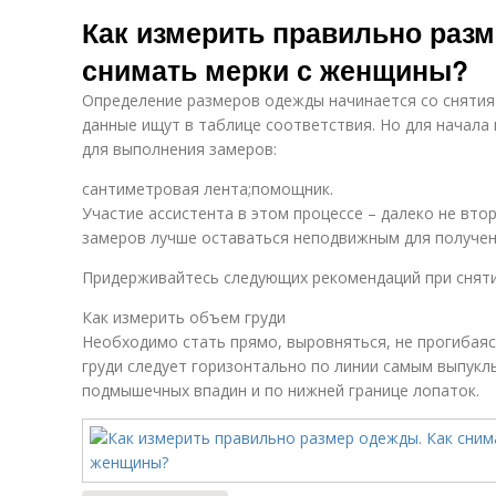
Одежда для
Верхняя одежда
Как измерить правильно разм
ребенка
снимать мерки с женщины?
Определение размеров одежды начинается со снятия
Одежды для
Одежды для
данные ищут в таблице соответствия. Но для начала 
мужчин
женщин
для выполнения замеров:
сантиметровая лента;помощник.
Участие ассистента в этом процессе – далеко не вто
Одежды в
Спортивная
замеров лучше оставаться неподвижным для получен
цифрах
одежда
Придерживайтесь следующих рекомендаций при сняти
Как измерить объем груди
Одежда для
Одежды по госту
миниатюрных
Необходимо стать прямо, выровняться, не прогибаяс
женщин
груди следует горизонтально по линии самым выпукл
подмышечных впадин и по нижней границе лопаток.
Подростковая
одежда