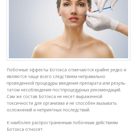
Побочные эффекты Ботокса отме­ча­ются крайне редко и
являются чаще всего следствием непра­виль­но
проведенной процедуры введения препарата или ре­зуль­
та­том несоблюдения пост­про­це­дур­ных рекомендаций.
Сам же состав Ботокса не несет выраженной
токсичности для организма и не способен вызывать
осложнений и неприятных последствий.
К наиболее распространенным побочным действиям
Ботокса относят: