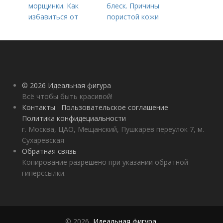
морщинки. Как
блеск. Причины
избавиться от
пористой кожи
морщин под глазами:
косметологические
процедуры
© 2026 Идеальная фигура
Всё чтобы быть красивой!
Контакты
Пользовательское соглашение
Политика конфидециальности
г. Москва, ЦАО, Мещанский, Пушкарев переулок 7, м.
Сухаревская
Обратная связь
Копирование разрешено при указании обратной
гиперссылки.
© 2026,
Идеальная фигура
.