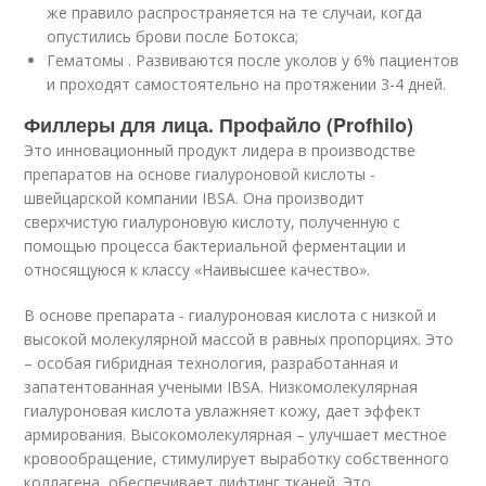
же правило распространяется на те случаи, когда
опустились брови после Ботокса;
Гематомы . Развиваются после уколов у 6% пациентов
и проходят самостоятельно на протяжении 3-4 дней.
Филлеры для лица. Профайло (Profhilo)
Это инновационный продукт лидера в производстве
препаратов на основе гиалуроновой кислоты -
швейцарской компании IBSA. Она производит
сверхчистую гиалуроновую кислоту, полученную с
помощью процесса бактериальной ферментации и
относящуюся к классу «Наивысшее качество».
В основе препарата - гиалуроновая кислота с низкой и
высокой молекулярной массой в равных пропорциях. Это
– особая гибридная технология, разработанная и
запатентованная учеными IBSA. Низкомолекулярная
гиалуроновая кислота увлажняет кожу, дает эффект
армирования. Высокомолекулярная – улучшает местное
кровообращение, стимулирует выработку собственного
коллагена, обеспечивает лифтинг тканей. Это