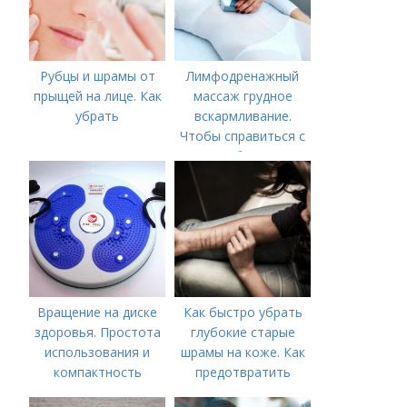
Рубцы и шрамы от
Лимфодренажный
прыщей на лице. Как
массаж грудное
убрать
вскармливание.
Чтобы справиться с
нагрубанием,
необходимо
предпринять
следующие действия:
Вращение на диске
Как быстро убрать
здоровья. Простота
глубокие старые
использования и
шрамы на коже. Как
компактность
предотвратить
появление шрамов