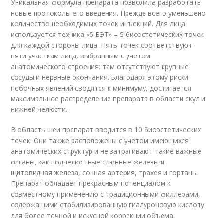
Уникальная формула препарата позволила разработать
новые протоколы его введения. Прежде всего уменьшено
количество необходимых точек инъекций. Для лица
используется техника «5 БЭТ» – 5 биоэстетических точек
для каждой стороны лица. Пять точек соответствуют
пяти участкам лица, выбранным с учетом
анатомического строения: там отсутствуют крупные
сосуды и нервные окончания. Благодаря этому риски
побочных явлений сводятся к минимуму, достигается
максимальное распределение препарата в области скул и
нижней челюсти.
В область шеи препарат вводится в 10 биоэстетических
точек. Они также расположены с учетом имеющихся
анатомических структур и не затрагивают такие важные
органы, как подчелюстные слюнные железы и
щитовидная железа, сонная артерия, трахея и гортань.
Препарат обладает прекрасным потенциалом к
совместному применению с традиционными филлерами,
содержащими стабилизированную гиалуроновую кислоту
для более точной и искусной коррекции объема.