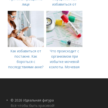
лице
избавиться от
морщин под глазами:
косметологические
процедуры
Как избавиться от
Что происходит с
постакне. Как
организмом при
бороться с
избытке мочевой
последствиями акне?
ксилоты. Мочевая
кислота в крови:
норма и отклонения
© 2026 Идеальная фигура
Всё чтобы быть красивой!