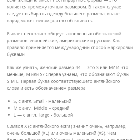
является промежуточным размером. В таком случае
следует выбирать одежду большего размера, иначе
наряд может некомфортно обтягивать.
Бывает несколько общеустановленных обозначений
размеров: европейские, американские и русские. Как
правило применяется международный способ маркировки
буквами.
Как же узнать, женский размер 44 — это S или M? И что
меньше, M или S? Сперва узнаем, что обозначают буквы
S M L. Первая буква соответствующего английского
слова и есть обозначением размера:
S, с англ. Small - маленький
M с англ. Middle – средний
L — с англ. large - большой
Символ Х (с английского extra) значит очень, например,
очень большой (XL) или очень маленький (XS). Чем
больше обозначений Х перед L, тем значительнее размер