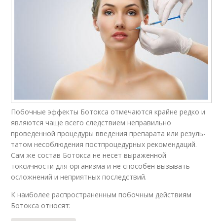
Побочные эффекты Ботокса отме­ча­ются крайне редко и
являются чаще всего следствием непра­виль­но
проведенной процедуры введения препарата или ре­зуль­
та­том несоблюдения пост­про­це­дур­ных рекомендаций.
Сам же состав Ботокса не несет выраженной
токсичности для организма и не способен вызывать
осложнений и неприятных последствий.
К наиболее распространенным побочным действиям
Ботокса относят: