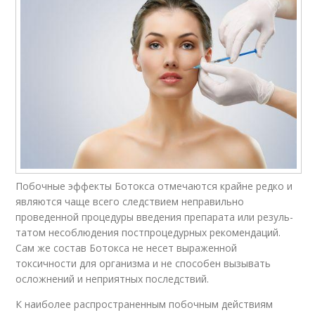
Побочные эффекты Ботокса отме­ча­ются крайне редко и
являются чаще всего следствием непра­виль­но
проведенной процедуры введения препарата или ре­зуль­
та­том несоблюдения пост­про­це­дур­ных рекомендаций.
Сам же состав Ботокса не несет выраженной
токсичности для организма и не способен вызывать
осложнений и неприятных последствий.
К наиболее распространенным побочным действиям