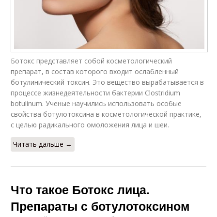
Ботокс представляет собой кос­ме­то­ло­гический
препарат, в состав которого входит ослабленный
ботулинический токсин. Это ве­щес­тво вырабатывается в
про­цес­се жизнедеятельности бактерии Clostridium
botulinum. Ученые научились использовать особые
свойства ботулотоксина в кос­ме­тологической практике,
с целью радикального омоложения лица и шеи.
Читать дальше →
Что такое Ботокс лица.
Препараты с ботулотоксином