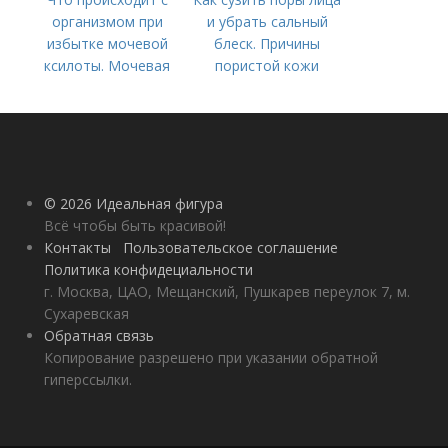
организмом при
и убрать сальный
избытке мочевой
блеск. Причины
ксилоты. Мочевая
пористой кожи
кислота в крови:
норма и отклонения
© 2026 Идеальная фигура
Всё чтобы быть красивой!
Контакты
Пользовательское соглашение
Политика конфидециальности
г. Москва, ЦАО, Мещанский, Пушкарев переулок 7, м.
Сухаревская
Обратная связь
Копирование разрешено при указании обратной
гиперссылки.