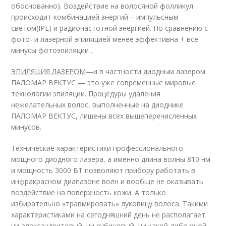
обоснованно). Воздействие на волосяной фолликул
происходит комбинацией энергий – импульсным
светом(IPL) и радиочастотной энергией. По сравнению с
фото- и лазерной эпиляцией менее эффективна + все
минусы фотоэпиляции .
ЭПИЛЯЦИЯ ЛАЗЕРОМ
—и в частности диодным лазером
ПАЛОМАР ВЕКТУС — это уже современные мировые
технологии эпиляции. Процедуры удаления
нежелательных волос, выполненные на диоднике
ПАЛОМАР ВЕКТУС, лишены всех вышеперечисленных
минусов.
Технические характеристики профессионального
мощного диодного лазера, а именно длина волны 810 нм
и мощность 3000 ВТ позволяют прибору работать в
инфракрасном диапазоне волн и вообще не оказывать
воздействие на поверхность кожи. А только
избирательно «травмировать» луковицу волоса. Такими
характеристиками на сегодняшний день не располагает
ни александритовый, ни рубиновый, ни какой-либо иной