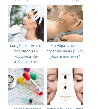
появление шрамов
Как убрать сухость
Как убрать пятна
под глазами и
постакне на лице. Как
морщинки. Как
убрать постакне?
избавиться от
морщин под глазами:
косметологические
процедуры
Что происходит с
Как сузить поры лица