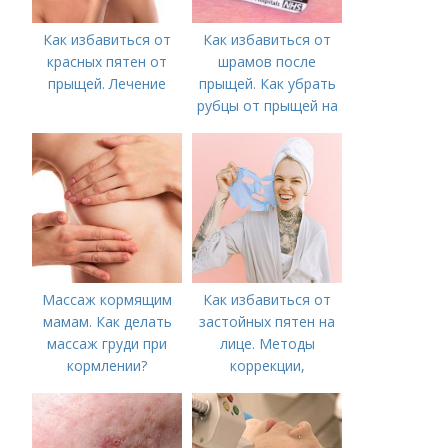
Как избавиться от
Как избавиться от
красных пятен от
шрамов после
прыщей. Лечение
прыщей. Как убрать
рубцы от прыщей на
лице?
Массаж кормящим
Как избавиться от
мамам. Как делать
застойных пятен на
массаж груди при
лице. Методы
кормлении?
коррекции,
аппаратного лечения
акне и удаления
рубцов и шрамов