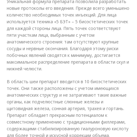
Уникальная формула препарата позволила разработать
новые протоколы его введения. Прежде всего уменьшено
количество необходимых точек инъекций. Для лица
используется техника «5 БЭТ» – 5 биоэстетических точек
для каждой стороны лица. Пять точек соответствуют
пяти участкам лица, выбранным с учетом
анатомического строения: там отсутствуют крупные
сосуды и нервные окончания. Благодаря этому риски
побочных явлений сводятся к минимуму, достигается
максимальное распределение препарата в области скул и
нижней челюсти.
В область шеи препарат вводится в 10 биоэстетических
точек. Они также расположены с учетом имеющихся
анатомических структур и не затрагивают такие важные
органы, как подчелюстные слюнные железы и
щитовидная железа, сонная артерия, трахея и гортань.
Препарат обладает прекрасным потенциалом к
совместному применению с традиционными филлерами,
содержащими стабилизированную гиалуроновую кислоту
для более точной и искусной коррекции объема.