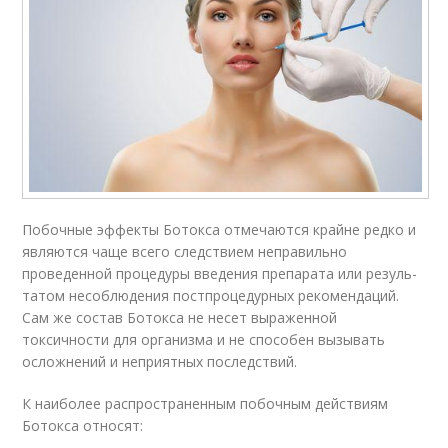
Побочные эффекты Ботокса отме­ча­ются крайне редко и
являются чаще всего следствием непра­виль­но
проведенной процедуры введения препарата или ре­зуль­
та­том несоблюдения пост­про­це­дур­ных рекомендаций.
Сам же состав Ботокса не несет выраженной
токсичности для организма и не способен вызывать
осложнений и неприятных последствий.
К наиболее распространенным побочным действиям
Ботокса относят: