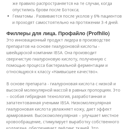
же правило распространяется на те случаи, когда
опустились брови после Ботокса;
Гематомы . Развиваются после уколов у 6% пациентов
и проходят самостоятельно на протяжении 3-4 дней.
Филлеры для лица. Профайло (Profhilo)
Это инновационный продукт лидера в производстве
препаратов на основе гиалуроновой кислоты -
швейцарской компании IBSA. Она производит
сверхчистую гиалуроновую кислоту, полученную с
помощью процесса бактериальной ферментации и
относящуюся к классу «Наивысшее качество».
В основе препарата - гиалуроновая кислота с низкой и
высокой молекулярной массой в равных пропорциях. Это
– особая гибридная технология, разработанная и
запатентованная учеными IBSA. Низкомолекулярная
гиалуроновая кислота увлажняет кожу, дает эффект
армирования. Высокомолекулярная – улучшает местное
кровообращение, стимулирует выработку собственного
коллагена, обеспечивает лифтинг тканей. Это