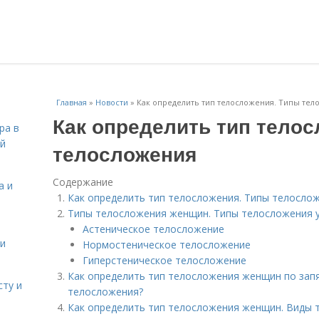
Главная
»
Новости
»
Как определить тип телосложения. Типы тел
Как определить тип тело
ра в
ой
телосложения
Содержание
а и
Как определить тип телосложения. Типы телосло
Типы телосложения женщин. Типы телосложения 
Астеническое телосложение
 и
Нормостеническое телосложение
Гиперстеническое телосложение
Как определить тип телосложения женщин по запя
сту и
телосложения?
Как определить тип телосложения женщин. Виды 