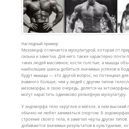
Наглядный пример
Мезоморф отличается мускулатурой, которая от прир
сильна и заметна. Для него также характерно почти 
таких людей массивное, кости толстые, а мышцы о
наибольшие шансы добиться значимых успехов в бод
будут мышцы — это другой вопрос, но потенциал для
(намного больше, чем у людей с другим типом телосл
мезоморфы, в свою очередь, делятся на эктоморфных
могут нарастить одинаково рельефную мускулатуру.
У эндоморфа тело округлое и мягкое, в нем высокий 
обычно не любят заниматься спортом. В эндоморфах
строение своего тела, я заметил черты других типов
добиваются значимых результатов в культуризме, х