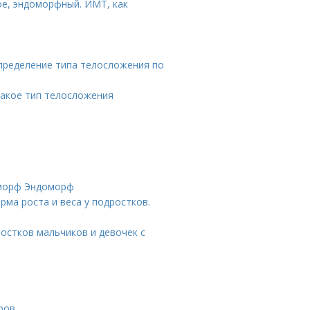
ое, эндоморфный. ИМТ, как
пределение типа телосложения по
такое тип телосложения
оморф Эндоморф
рма роста и веса у подростков.
остков мальчиков и девочек с
ров