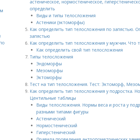
астеническое, нормостеническое, гиперстеническ
определить
ом
Виды и типы телосложения
Астеники (эктоморфы)
Как определить тип телосложения по запястью. О
н
запястью
 по
Как определить тип телосложения у мужчин. Что 
Как определить свой тип телосложения
Типы телосложения
Эндоморфы
Мезоморфы
Эктоморфы
Тест на тип телосложения. Тест: Эктоморф, Мез
Как определить тип телосложения у подростка. Но
Центильные таблицы
Виды телосложения. Нормы веса и роста у подр
разными типами фигуры
Астенический
Нормостенический
Гиперстенический
Правила проведения антропометрических заме