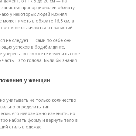
ундамент, от 17,5 до 20 см — на
т запястья пропорционален обхвату
днако у некоторых людей нижняя
е может иметь в обхвате 16,5 см, а
 почти не отличаются от запястий.
ся не следует — сами по себе они
яющих успехов в бодибилдинге,
е уверены: вы сможете изменить свое
го часть—это голова. Были бы знания
ложения у женщин
но учитывать не только количество
авильно определить тип
ески, его невозможно изменить, но
тро набрать форму и вернуть тело в
щий стиль в одежде.