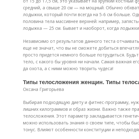
от 15 до 17,5 см, это указывает на хрупкий костный ф
средний, а свыше 20 см — на мощный. Обычно обхва
лодыжки, который почти всегда на 5-6 см больше. О
половина тела массивнее верхней: например, запясть
лодыжка — 25 см. Бывает и наоборот, когда лодыжки
Независимо от результатов данного теста отчаивать
еще не значат, что вы не сможете добиться впечатл
просто придется немного больше потрудиться. Будьт
тело, с какого бы уровня ни начали. Самая важная е
да охота, а с ними можно творить чудеса!
Типы телосложения женщин. Типы телос
Оксана Григорьева
Выбирая подходящую диету и фитнес-программу, нуж
лишних килограммов и образ жизни. Важно также пр
телосложения. Этот параметр закладывается генетич
можно использовать знания о своем типе, чтобы быс
тонус. Влияют особенности конституции и неподходя