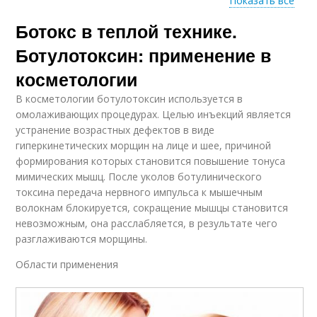
Показать все
Ботокс в теплой технике.
Холодный ботокс
Теплый ботокс
Ботулотоксин: применение в
косметологии
В косметологии ботулотоксин используется в
Неудачный ботокс
Ботокс для лица
омолаживающих процедурах. Целью инъекций является
устранение возрастных дефектов в виде
гиперкинетических морщин на лице и шее, причиной
формирования которых становится повышение тонуса
мимических мышц. После уколов ботулинического
Эффекты от ботокса
токсина передача нервного импульса к мышечным
волокнам блокируется, сокращение мышцы становится
невозможным, она расслабляется, в результате чего
разглаживаются морщины.
Области применения