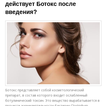
действует Ботокс после
введения?
Ботокс представляет собой кос­ме­то­ло­гический
препарат, в состав которого входит ослабленный
ботулинический токсин. Это ве­щес­тво вырабатывается в
про­цес­се жизнедеятельности бактерии Clostridium