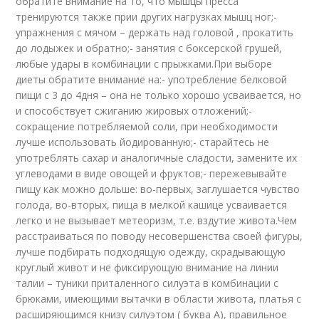
обратите внимание на то, что мышцы пресса
тренируются также прии других нагрузках мышц ног;-
упражнения с мячом – держать над головой , прокатить
до лодыжек и обратно;- занятия с боксерской грушей,
любые удары в комбинации с прыжками.При выборе
диеты обратите внимание на:- употребление белковой
пищи с 3 до 4дня – она не только хорошо усваивается, но
и способствует сжиганию жировых отложений;-
сокращение потребляемой соли, при необходимости
лучше использовать йодированную;- старайтесь не
употреблять сахар и аналогичные сладости, замените их
углеводами в виде овощей и фруктов;- пережевывайте
пищу как можно дольше: во-первых, заглушается чувство
голода, во-вторых, пища в мелкой кашице усваивается
легко и не вызывает метеоризм, т.е. вздутие живота.Чем
расстраиваться по поводу несовершенства своей фигуры,
лучше подбирать подходящую одежду, скрадывающую
круглый живот и не фиксирующую внимание на линии
талии – туники приталенного силуэта в комбинации с
брюками, имеющими вытачки в области живота, платья с
расширяющимся книзу силуэтом ( буква А), правильное