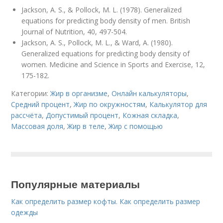
Jackson, A. S., & Pollock, M. L. (1978). Generalized
equations for predicting body density of men. British
Journal of Nutrition, 40, 497-504.
Jackson, A. S., Pollock, M. L., & Ward, A. (1980).
Generalized equations for predicting body density of
women. Medicine and Science in Sports and Exercise, 12,
175-182.
Категории:
Жир в организме
,
Онлайн калькуляторы
,
Средний процент
,
Жир по окружностям
,
Калькулятор для
рассчёта
,
Допустимый процент
,
Кожная складка
,
Массовая доля
,
Жир в теле
,
Жир с помощью
Популярные материалы
Как определить размер кофты. Как определить размер
одежды