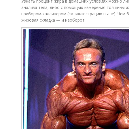
Узнать процент жира в домашних условиях можно ли
анализа тела, либо с помощью измерения толщины ж
прибором-каллипером (см. иллюстрацию выше). Чем 
жировая складка — и наоборот.