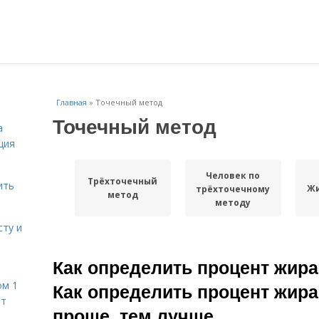
Главная
»
Точечный метод
Точечный метод
а
ция
Человек по
Трёхточечный
ить
Жи
трёхточечному
метод
методу
сту и
Как определить процент жира 
ом 1
Как определить процент жира
ет
проще, тем лучше