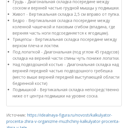
Грудь - Диагональная складка посередине между
соском и верхней частью грудной мышцы у подмышки.
Живот - Вертикальная складка 2,5 см вправо от пупка.
Бедро - Вертикальная складка посередине между
коленной чашечкой и паховым сгибом (впадина, где
верхняя часть ноги подсоединяется к ягодицам).
Трицепсы - Вертикальная складка посередине между
верхом плеча и локтём.
Под лопаткой - Диагональная (под углом 45 градусов)
складка на верхней части спины чуть пониже лопатки.
Над подвздошной костью - Диагональная складка над
верхней передней частью подвздошного гребешка
(место выше верхней передней выступающей области
бедренной кости)
Подмышкой - Вертикальная складка непосредственно
ниже от центра подмышки на уровне соска.
Источник:
https://idealnaya-figura.ru/novosti/kalkulyator-
procenta-zhira-v-organizme-muzhchiny-kalkulyator-procenta-
zhira-v-tele