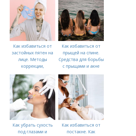
Как избавиться от
Как избавиться от
застойных пятен на
прыщей на спине.
лице. Методы
Средства для борьбы
коррекции,
с прыщами и акне
аппаратного лечения
акне и удаления
рубцов и шрамов
постакне
Как убрать сухость
Как избавиться от
под глазами и
постакне. Как