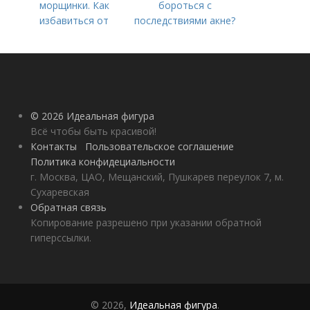
морщинки. Как
бороться с
избавиться от
последствиями акне?
морщин под глазами:
косметологические
процедуры
© 2026 Идеальная фигура
Всё чтобы быть красивой!
Контакты
Пользовательское соглашение
Политика конфидециальности
г. Москва, ЦАО, Мещанский, Пушкарев переулок 7, м.
Сухаревская
Обратная связь
Копирование разрешено при указании обратной
гиперссылки.
© 2026,
Идеальная фигура
.