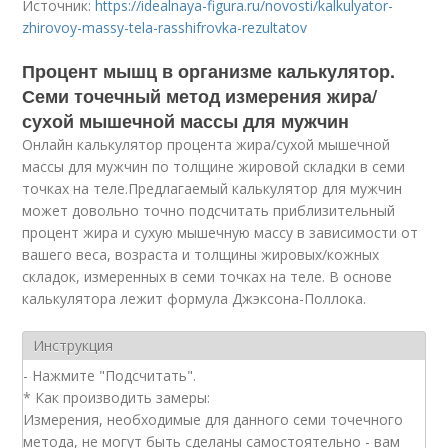
Источник:
https://idealnaya-figura.ru/novosti/kalkulyator-
zhirovoy-massy-tela-rasshifrovka-rezultatov
Процент мышц в организме калькулятор.
Семи точечный метод измерения жира/
сухой мышечной массы для мужчин
Онлайн калькулятор процента жира/сухой мышечной
массы для мужчин по толщине жировой складки в семи
точках на теле.Предлагаемый калькулятор для мужчин
может довольно точно подсчитать приблизительный
процент жира и сухую мышечную массу в зависимости от
вашего веса, возраста и толщины жировых/кожных
складок, измеренных в семи точках на теле. В основе
калькулятора лежит формула Джэксона-Поллока.
Инструкция
- Заполните поля.
- Нажмите "Подсчитать".
* Как производить замеры:
Измерения, необходимые для данного семи точечного
метода, не могут быть сделаны самостоятельно - вам