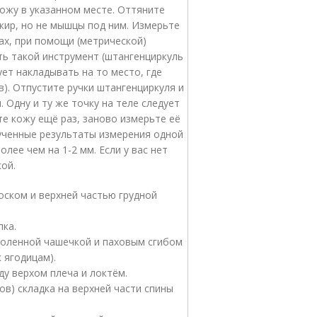
ладывать на то место, где
и штангенциркуля и
ует
обойтись линейкой.
кладка 2,5 см вправо от пупка.
соединяется к ягодицам).
Трицепсы - Вертикальная складка посередине между верхом плеча и локтём.