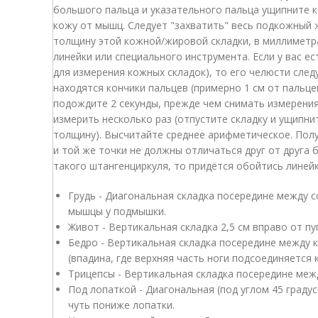
большого пальца и указательного пальца ущипните кожу в указанном месте. Оттяните
кожу от мышц. Следует "захватить" весь подкожный жир, но не мышцы под ним. Измерьте
толщину этой кожной/жировой складки, в миллиметрах, при помощи (метрической)
линейки или специального инструмента. Если у вас есть такой инструмент (штангенциркуль
для измерения кожных складок), то его челюсти следует нак
находятся кончики пальцев (примерно 1 см от пальцев). Отпустите ручк
подождите 2 секунды, прежде чем снимать измерения. Одну и ту же точку на теле след
измерить несколько раз (отпустите складку и ущипните кожу ещё раз, заново измерьте её
толщину). Высчитайте среднее арифметическое. Полученные результаты измерения одной
и той же точки не должны отличаться друг от друга более чем на 1-2 мм. Если у вас нет
такого штангенциркуля, то придётся 
Грудь - Диагональная складка посередине между соском и верхней частью грудной
мышцы у подмышки.
Живот - Вертикальная с
Бедро - Вертикальная складка посередине между коленной чашечкой и паховым сгибом
(впадина, где верхняя часть ноги под
Под лопаткой - Диагональная (под углом 45 градусов) складка на верхней части спины
чуть пониже лопатки.