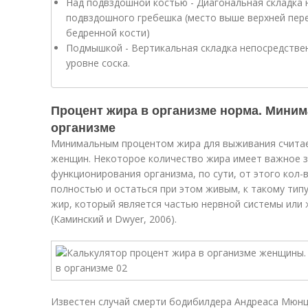
Над подвздошной костью - Диагональная складка над верхней передней ч
подвздошного гребешка (место выше верхней передней выступающей области
бедренной кости)
Подмышкой - Вертикальная складка непосредственно ниже от центра подмыш
уровне соска.
Процент жира в организме норма. Мини
организме
Минимальным процентом жира для выживания считает
женщин. Некоторое количество жира имеет важное з
функционирования организма, по сути, от этого кол
полностью и остаться при этом живым, к такому типу
жир, который является частью нервной системы или
(Каминский и Dwyer, 2006).
Известен случай смерти бодибилдера Андреаса Мюнц