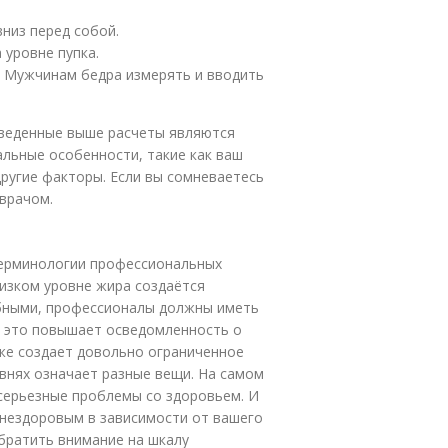
вниз перед собой.
 уровне пупка.
. Мужчинам бедра измерять и вводить
иведенные выше расчеты являются
льные особенности, такие как ваш
ругие факторы. Если вы сомневаетесь
 врачом.
 терминологии профессиональных
низком уровне жира создаётся
бными, профессионалы должны иметь
тя это повышает осведомленность о
кже создает довольно ограниченное
овнях означает разные вещи. На самом
 серьезные проблемы со здоровьем. И
 нездоровым в зависимости от вашего
обратить внимание на шкалу