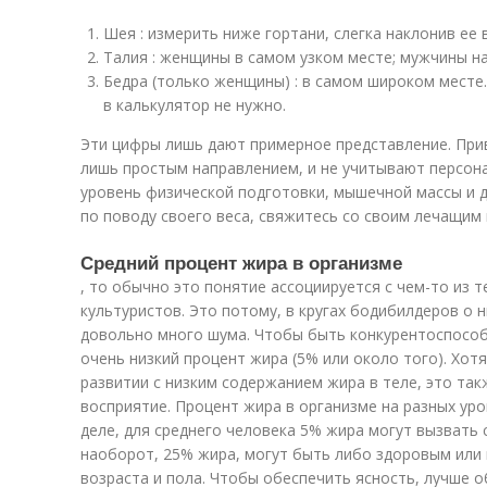
Шея : измерить ниже гортани, слегка наклонив ее 
Талия : женщины в самом узком месте; мужчины на
Бедра (только женщины) : в самом широком месте
в калькулятор не нужно.
Эти цифры лишь дают примерное представление. Пр
лишь простым направлением, и не учитывают персона
уровень физической подготовки, мышечной массы и д
по поводу своего веса, свяжитесь со своим лечащим
Средний процент жира в организме
, то обычно это понятие ассоциируется с чем-то из
культуристов. Это потому, в кругах бодибилдеров о 
довольно много шума. Чтобы быть конкурентоспосо
очень низкий процент жира (5% или около того). Хо
развитии с низким содержанием жира в теле, это та
восприятие. Процент жира в организме на разных ур
деле, для среднего человека 5% жира могут вызвать
наоборот, 25% жира, могут быть либо здоровым или
возраста и пола. Чтобы обеспечить ясность, лучше 