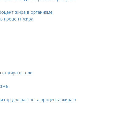
роцент жира в организме
ть процент жира
нта жира в теле
изме
лятор для рассчёта процента жира в