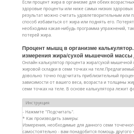
Если процент жира в организме для обеих возрастны
здоровые проценты или ниже самых низких здоровых 
результат можно считать удовлетворительным или п
способ избавиться от жира или поднять его. Потерят
необходима какая-нибудь программа упражнений, так
потерей жира.
Процент мышц в организме калькулятор.
измерения жира/сухой мышечной массы
Онлайн калькулятор процента жира/сухой мышечной 
жировой складки в семи точках на теле.Предлагаемы
довольно точно подсчитать приблизительный процен
зависимости от вашего веса, возраста и толщины жи
семи точках на теле. В основе калькулятора лежит 
Инструкция
- Заполните поля.
- Нажмите "Подсчитать".
* Как производить замеры:
Измерения, необходимые для данного семи точечного метода, не могут быть сделаны
самостоятельно - вам понадобится помощь другого человека. При помощи кончиков