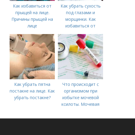
Как избавиться от
Как убрать сухость
прыщей на лице.
под глазами и
Причины прыщей на
морщинки. Как
лице
избавиться от
морщин под глазами:
косметологические
процедуры
Как убрать пятна
Что происходит с
постакне на лице. Как
организмом при
убрать постакне?
избытке мочевой
ксилоты. Мочевая
кислота в крови:
норма и отклонения