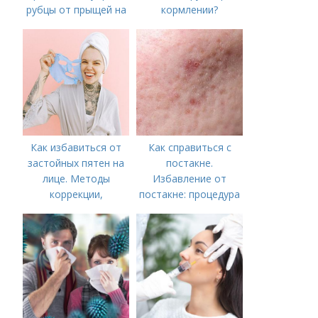
рубцы от прыщей на
кормлении?
лице?
Как избавиться от
Как справиться с
застойных пятен на
постакне.
лице. Методы
Избавление от
коррекции,
постакне: процедура
аппаратного лечения
акне и удаления
рубцов и шрамов
постакне