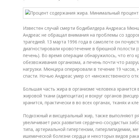
Известен случай смерти бодибилдера Андреаса Мюнц
Андреас не обращал внимания на проблемы со здоров
трагедией. 13 марта 1996 года в самолете он почувс
диагностировали кровотечение в брюшной полости (
печень). Во время операции обнаружилось, что его к
обезвоживания организма, а печень почти что разру
нагрузки. Мюнцера оперировали в течение 19 часов, 
спасти. Ночью Андреас умер от «множественного отк
Большая часть жира в организме человека хранится 
жировой ткани (адипоцитах) и вокруг органов (висце
хранится, практически в во всех органах, тканях и кл
Подкожный и висцеральный жир, также выполняют ря
увеличивает риск развития сердечно-сосудистых забо
типа, артериальной гипертензии, гиперлипидемии, м
ишемической болезни сердца и некоторых видов рака