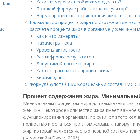
Какие измерения необходимо сделать?
. Как
По какой формуле работает калькулятор?
Норма процентного содержания жира в теле п
Калькулятор процента жира по окружностям часте
ак
рассчёта процента жира в организме у женщин и 
Как и что измерять?
Параметры тела
Уровень активности
Расшифровка результатов
Допустимый процент жира
Как еще рассчитать процент жира?
Биоимпеданс
Формула флота США. Корабельный состав ВМС США 
Процент содержания жира. Минимальный
Минимальным процентом жира для выживания считает
женщин. Некоторое количество жира имеет важное з
функционирования организма, по сути, от этого кол
полностью и остаться при этом живым, к такому типу
жир, который является частью нервной системы или
(Каминский и Dwyer, 2006).