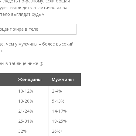
ыглядеть по-разному. Если общая
удет выглядеть атлетично из-за
тело выглядит худым.
е, чем у мужчины – более высокий
ю.
 в таблице ниже ():
Женщины
Мужчины
10-12%
2-4%
13-20%
5-13%
21-24%
14-17%
25-31%
18-25%
32%+
26%+