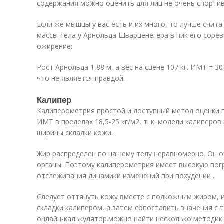
содержания можно оценить для лиц не очень спортив
Если же мышцы у вас есть и их много, то лучше счита
массы тела у Арнольда Шварценегера в пик его сор
ожирение:
Рост Арнольда 1,88 м, а вес на сцене 107 кг. ИМТ = 3
что не является правдой.
Калипер
Калиперометрия простой и доступный метод оценки п
ИМТ в пределах 18,5-25 кг/м2, т. к. модели калипер
ширины складки кожи.
Жир распределен по нашему телу неравномерно. Он о
органы. Поэтому калиперометрия имеет высокую погр
отслеживания динамики изменений при похудении .
Следует оттянуть кожу вместе с подкожным жиром, 
складки калипером, а затем сопоставить значения с 
онлайн-калькулятор.можно найти несколько методик 