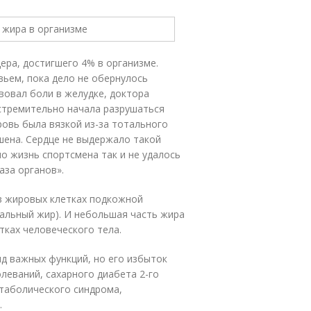
ера, достигшего 4% в организме.
ьем, пока дело не обернулось
твовал боли в желудке, доктора
стремительно начала разрушаться
ровь была вязкой из-за тотального
шена. Сердце не выдержало такой
но жизнь спортсмена так и не удалось
аза органов».
в жировых клетках подкожной
ральный жир). И небольшая часть жира
етках человеческого тела.
д важных функций, но его избыток
леваний, сахарного диабета 2-го
етаболического синдрома,
.