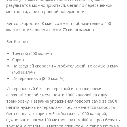
результатов можно добиться, бегая по пересеченной
местности, а не по ровной поверхности.
Бег со скоростью 8 км/ч сожжет приблизительно 450
ккал в час у человека весом 70 килограммов.
Бег бывает:
Трусцой (500 ккал/ч)
Спринт
На средней скорости – любительский. Те самые 8 км/ч
(450 ккал/ч)
Интервальный (800 ккал/ч)
Интервальный бег – интересный и в то же время
сложный способ сжечь почти 1000 калорий за одну
тренировку. Название упражнения говорит само за себя:
бегать нужно с интервалами. Т.е., изменяется скорость
бега от шага к спринту. Чтобы сжечь 1000 калорий,
нужно: идти шагом 100 метров, затем 400 метров бежать
трусцой, а потом 300 метров спринтом. И так по кругу на