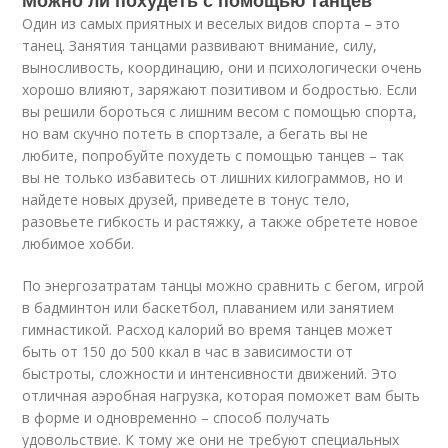
Можно ли похудеть с помощью танцев
Один из самых приятных и веселых видов спорта – это
танец. Занятия танцами развивают внимание, силу,
выносливость, координацию, они и психологически очень
хорошо влияют, заряжают позитивом и бодростью. Если
вы решили бороться с лишним весом с помощью спорта,
но вам скучно потеть в спортзале, а бегать вы не
любите, попробуйте похудеть с помощью танцев – так
вы не только избавитесь от лишних килограммов, но и
найдете новых друзей, приведете в тонус тело,
разовьете гибкость и растяжку, а также обретете новое
любимое хобби.
По энергозатратам танцы можно сравнить с бегом, игрой
в бадминтон или баскетбол, плаванием или занятием
гимнастикой. Расход калорий во время танцев может
быть от 150 до 500 ккал в час в зависимости от
быстроты, сложности и интенсивности движений. Это
отличная аэробная нагрузка, которая поможет вам быть
в форме и одновременно – способ получать
удовольствие. К тому же они не требуют специальных