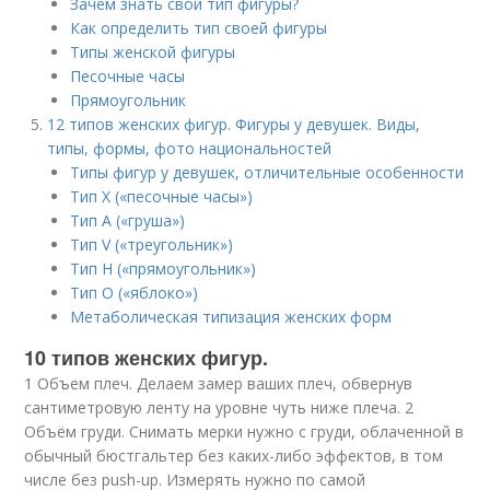
Зачем знать свой тип фигуры?
Как определить тип своей фигуры
Типы женской фигуры
Песочные часы
Прямоугольник
12 типов женских фигур. Фигуры у девушек. Виды,
типы, формы, фото национальностей
Типы фигур у девушек, отличительные особенности
Тип Х («песочные часы»)
Тип А («груша»)
Тип V («треугольник»)
Тип Н («прямоугольник»)
Тип О («яблоко»)
Метаболическая типизация женских форм
10 типов женских фигур.
1 Объем плеч. Делаем замер ваших плеч, обвернув
сантиметровую ленту на уровне чуть ниже плеча. 2
Объём груди. Снимать мерки нужно с груди, облаченной в
обычный бюстгальтер без каких-либо эффектов, в том
числе без push-up. Измерять нужно по самой