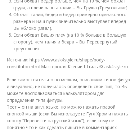
Если обхват бедер больше, чем на 10 %, чем обхват
груди, а плечи равны талии – Вы Груша (Треугольник).
Обхват талии, бедер и бедер примерно одинакового
размера и Ваш пузик значительно выступает вперед –
Вы Яблоко (Овал).
Если обхват Ваших плеч (на 10 % больше в большую
сторону), чем талия и бедра – Вы Перевернутый
треугольник.
Источник: https://www.ask4style.ru/shape/body-
constituton.html Мастерская Ксении Штиль © ask4style.ru
Если самостоятельно по меркам, описаниям типов фигур
и визуально, не получилось определить свой тип, то Вы
можете воспользоваться калькулятором для
определения типа фигуры.
Тест – он на англ. языке, но можно нажать правой
кпопкой мыши (если Вы используете Гугл Хром и нажать
кнопку “Перевести на русский язык”), если кому не
понятно что и как сделать пишите в комментариях.