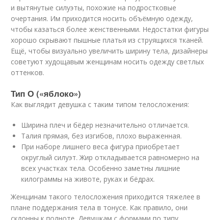
и вытянутые силуэты, похожие на подростковые
очертания. Им приходится носить объёмную одежду,
чтобы казаться более женственными. Недостатки фигуры
хорошо скрывают пышные платья из струящихся тканей.
Ещё, чтобы визуально увеличить ширину тела, дизайнеры
советуют худощавым женщинам носить одежду светлых
оттенков.
Тип О («яблоко»)
Как выглядит девушка с таким типом телосложения:
Ширина плеч и бёдер незначительно отличается.
Талия прямая, без изгибов, плохо выраженная.
При наборе лишнего веса фигура приобретает
округлый силуэт. Жир откладывается равномерно на
всех участках тела. Особенно заметны лишние
килограммы на животе, руках и бёдрах.
Женщинам такого телосложения приходится тяжелее в
плане поддержания тела в тонусе. Как правило, они
склонны к полноте. Девушкам с формами по типу