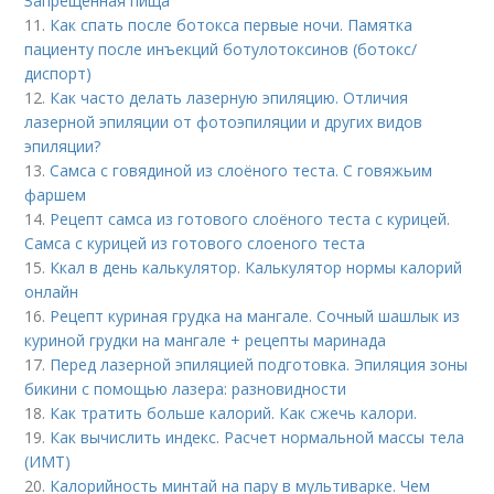
Запрещенная пища
11.
Как спать после ботокса первые ночи. Памятка
пациенту после инъекций ботулотоксинов (ботокс/
диспорт)
12.
Как часто делать лазерную эпиляцию. Отличия
лазерной эпиляции от фотоэпиляции и других видов
эпиляции?
13.
Самса с говядиной из слоёного теста. С говяжьим
фаршем
14.
Рецепт самса из готового слоёного теста с курицей.
Самса с курицей из готового слоеного теста
15.
Ккал в день калькулятор. Калькулятор нормы калорий
онлайн
16.
Рецепт куриная грудка на мангале. Сочный шашлык из
куриной грудки на мангале + рецепты маринада
17.
Перед лазерной эпиляцией подготовка. Эпиляция зоны
бикини с помощью лазера: разновидности
18.
Как тратить больше калорий. Как сжечь калори.
19.
Как вычислить индекс. Расчет нормальной массы тела
(ИМТ)
20.
Калорийность минтай на пару в мультиварке. Чем