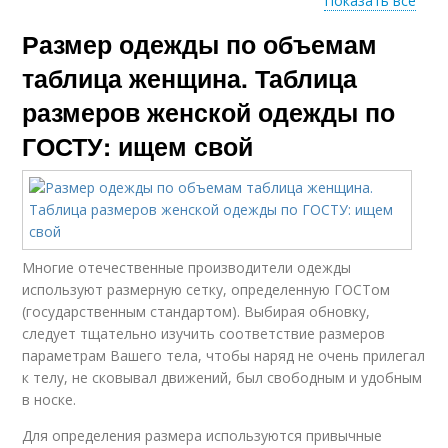
Показать все
Размер одежды по объемам
Крупные женщины
Одежды по росту
таблица женщина. Таблица
размеров женской одежды по
ГОСТУ: ищем свой
Одежды по росту-весу
Одежды для женщин
Одежды по
Одежды для детей
Многие отечественные производители одежды
параметрам
используют размерную сетку, определенную ГОСТом
(государственным стандартом). Выбирая обновку,
следует тщательно изучить соответствие размеров
параметрам Вашего тела, чтобы наряд не очень прилегал
Одежды для мужчин
Верхний одежда
к телу, не сковывал движений, был свободным и удобным
в носке.
Для определения размера используются привычные