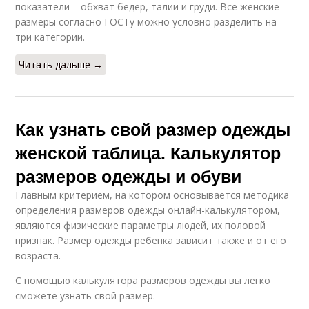
показатели – обхват бедер, талии и груди. Все женские
Одежды для
размеры согласно ГОСТу можно условно разделить на
Детская одежда
новорожденных
три категории.
Читать дальше →
Одежды из россии
Одежды в цифрах
Как узнать свой размер одежды
женской таблица. Калькулятор
размеров одежды и обуви
Спортивная одежда
Одежда для девушек
Главным критерием, на котором основывается методика
определения размеров одежды онлайн-калькулятором,
являются физические параметры людей, их половой
Одежды для
признак. Размер одежды ребенка зависит также и от его
Одежды по меркам
женщины
возраста.
С помощью калькулятора размеров одежды вы легко
сможете узнать свой размер.