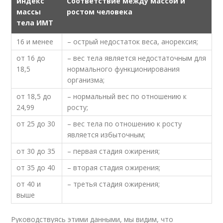
индекс
Соответствие между массой и
массы
ростом человека
тела ИМТ
16 и менее
– острый недостаток веса, анорексия;
от 16 до
– вес тела является недостаточным для
18,5
нормального функционирования
организма;
от 18,5 до
– нормальный вес по отношению к
24,99
росту;
от 25 до 30
– вес тела по отношению к росту
является избыточным;
от 30 до 35
– первая стадия ожирения;
от 35 до 40
– вторая стадия ожирения;
от 40 и
– третья стадия ожирения;
выше
Руководствуясь этими данными, мы видим, что