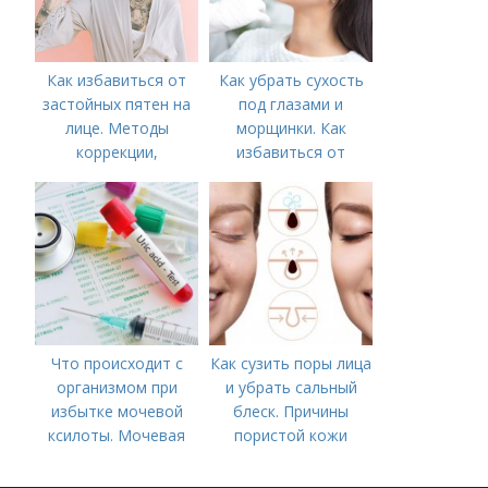
Как избавиться от
Как убрать сухость
застойных пятен на
под глазами и
лице. Методы
морщинки. Как
коррекции,
избавиться от
аппаратного лечения
морщин под глазами:
акне и удаления
косметологические
рубцов и шрамов
процедуры
постакне
Что происходит с
Как сузить поры лица
организмом при
и убрать сальный
избытке мочевой
блеск. Причины
ксилоты. Мочевая
пористой кожи
кислота в крови:
норма и отклонения