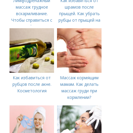
Лимфодренажный
Как избавиться от
массаж грудное
шрамов после
вскармливание.
прыщей. Как убрать
Чтобы справиться с
рубцы от прыщей на
нагрубанием,
лице?
необходимо
предпринять
следующие действия:
Как избавиться от
Массаж кормящим
рубцов после акне.
мамам. Как делать
Косметология
массаж груди при
кормлении?