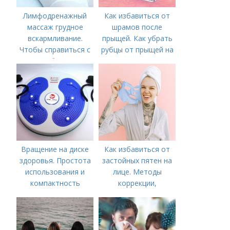
Лимфодренажный
Как избавиться от
массаж грудное
шрамов после
вскармливание.
прыщей. Как убрать
Чтобы справиться с
рубцы от прыщей на
нагрубанием,
лице?
необходимо
предпринять
следующие действия:
Вращение на диске
Как избавиться от
здоровья. Простота
застойных пятен на
использования и
лице. Методы
компактность
коррекции,
аппаратного лечения
акне и удаления
рубцов и шрамов
постакне