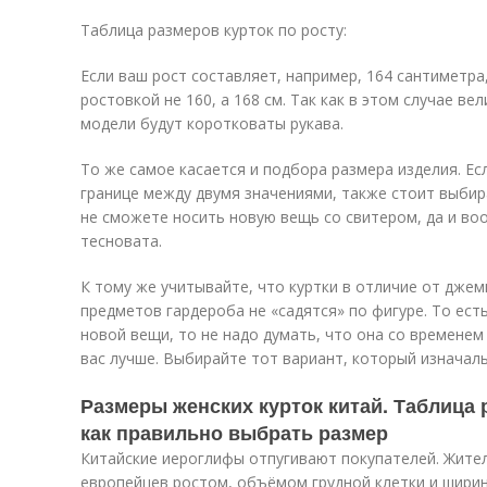
Таблица размеров курток по росту:
Если ваш рост составляет, например, 164 сантиметра
ростовкой не 160, а 168 см. Так как в этом случае в
модели будут коротковаты рукава.
То же самое касается и подбора размера изделия. Е
границе между двумя значениями, также стоит выбир
не сможете носить новую вещь со свитером, да и во
тесновата.
К тому же учитывайте, что куртки в отличие от джем
предметов гардероба не «садятся» по фигуре. То ест
новой вещи, то не надо думать, что она со временем
вас лучше. Выбирайте тот вариант, который изначаль
Размеры женских курток китай. Таблица
как правильно выбрать размер
Китайские иероглифы отпугивают покупателей. Жите
европейцев ростом, объёмом грудной клетки и ширино