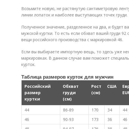
Возьмите новую, не растянутую сантиметровую ленту
линии лопаток и наиболее выступающих точек груди.
Полученное значение, разделенное на два, и будет 
мужской куртки. То есть если обхват вашей груди 92
вещи российского производства с маркировкой 46.
Если вы выбираете импортную вещь, то здесь уже н
маркировках. В данном случае вам поможет специал
курток.
Таблица размеров курток для мужчин
Российский
Обхват
Рост
США
Ев
размер
груди
(см)
EUR
куртки
(см)
44
86-89
170
34
44
46
90-93
173
36
46
48
94-97
176
38
48