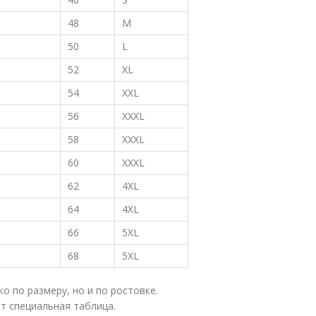
48
M
50
L
52
XL
54
XXL
56
XXXL
58
XXXL
60
XXXL
62
4XL
64
4XL
66
5XL
68
5XL
о по размеру, но и по ростовке.
т специальная таблица.