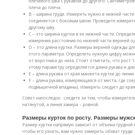
плечевого шва с рукавом до другого. Сантиметро
плеча до плеча.
В – ширина груди. Измерять нужно в нижней части 
соединяется с боковым швом. Проведите измерите
другому шву.
С – это ширина куртки в ее нижней части. Опреде
измерения расстояния по нижней части верхней о
D – это длина куртки. Размеры верхней одежды д
этого параметра. Определить нужную цифру можн
от воротника до низа. Стоит отметить, что рост т
этому параметру определяется длина рукава и дли
Е – длина рукава от края манжета куртки до линии 
F – длина рукава, измеряющаяся от места, где сое
подмышечной впадины). Измерять следует до края
Совет напоследок: следите за тем, чтобы измерител
натянутой, а линия замера – ровной.
Размеры курток по росту. Размеры мужск
Размер куртки напрямую зависит от объема грудной 
чтобы его узнать, вам нужно замерить обхват груди.