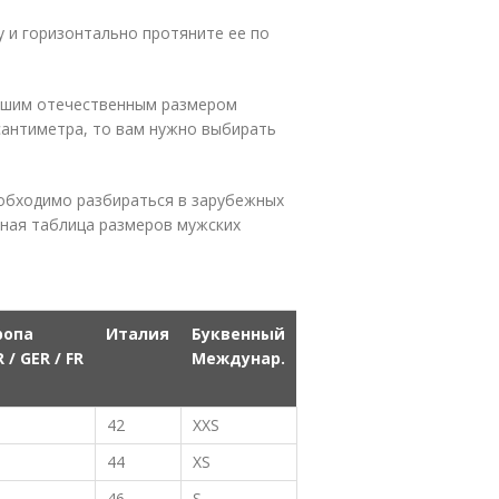
 и горизонтально протяните ее по
вашим отечественным размером
 сантиметра, то вам нужно выбирать
еобходимо разбираться в зарубежных
ьная таблица размеров мужских
ропа
Италия
Буквенный
 / GER / FR
Междунар.
42
XXS
44
XS
46
S