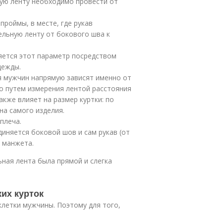
вую ленту необходимо провести от
проймы, в месте, где рукав
льную ленту от бокового шва к
ляется этот параметр посредством
дежды.
ля мужчин напрямую зависят именно от
о путем измерения лентой расстояния
акже влияет на размер куртки: по
на самого изделия.
плеча.
диняется боковой шов и сам рукав (от
 манжета.
ьная лента была прямой и слегка
их курток
клетки мужчины. Поэтому для того,